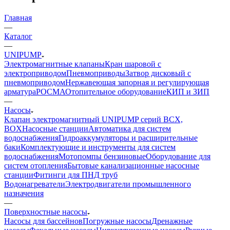
Главная
—
Каталог
—
UNIPUMP
Электромагнитные клапаны
Кран шаровой с
электроприводом
Пневмоприводы
Затвор дисковый с
пневмоприводом
Нержавеющая запорная и регулирующая
арматура
РОСМА
Отопительное оборудование
КИП и ЗИП
—
Насосы
Клапан электромагнитный UNIPUMP серий BCX,
BOX
Насосные станции
Автоматика для систем
водоснабжения
Гидроаккумуляторы и расширительные
баки
Комплектующие и инструменты для систем
водоснабжения
Мотопомпы бензиновые
Оборудование для
систем отопления
Бытовые канализационные насосные
станции
Фитинги для ПНД труб
Водонагреватели
Электродвигатели промышленного
назначения
—
Поверхностные насосы
Насосы для бассейнов
Погружные насосы
Дренажные