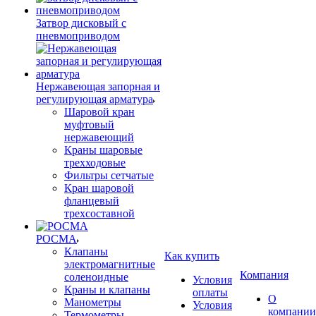
Затвор дисковый с
пневмоприводом
Нержавеющая запорная и
регулирующая арматура
Шаровой кран
муфтовый
нержавеющий
Краны шаровые
трехходовые
Фильтры сетчатые
Кран шаровой
фланцевый
трехсоставной
РОСМА
Клапаны
Как купить
электромагнитные
Компания
соленоидные
Условия
Краны и клапаны
оплаты
О
Манометры
Условия
компании
Термометры