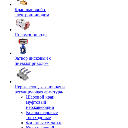
Кран шаровой с
электроприводом
Пневмоприводы
Затвор дисковый с
пневмоприводом
Нержавеющая запорная и
регулирующая арматура
Шаровой кран
муфтовый
нержавеющий
Краны шаровые
трехходовые
Фильтры сетчатые
Кран шаровой