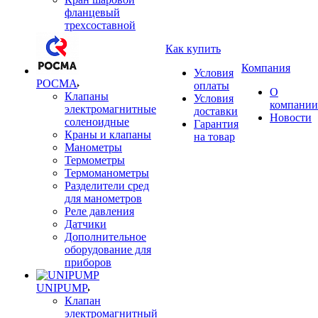
фланцевый
трехсоставной
Как купить
Компания
Условия
РОСМА
оплаты
О
Клапаны
Условия
компании
электромагнитные
доставки
Новости
соленоидные
Гарантия
Краны и клапаны
на товар
Манометры
Термометры
Термоманометры
Разделители сред
для манометров
Реле давления
Датчики
Дополнительное
оборудование для
приборов
UNIPUMP
Клапан
электромагнитный