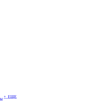
+ ЕЩЕ
ты