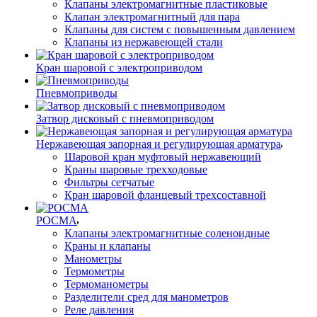
Клапаны электромагнитные пластиковые
Клапан электромагнитный для пара
Клапаны для систем с повышенным давлением
Клапаны из нержавеющей стали
Кран шаровой с электроприводом
Пневмоприводы
Затвор дисковый с пневмоприводом
Нержавеющая запорная и регулирующая арматура
Шаровой кран муфтовый нержавеющий
Краны шаровые трехходовые
Фильтры сетчатые
Кран шаровой фланцевый трехсоставной
РОСМА
Клапаны электромагнитные соленоидные
Краны и клапаны
Манометры
Термометры
Термоманометры
Разделители сред для манометров
Реле давления