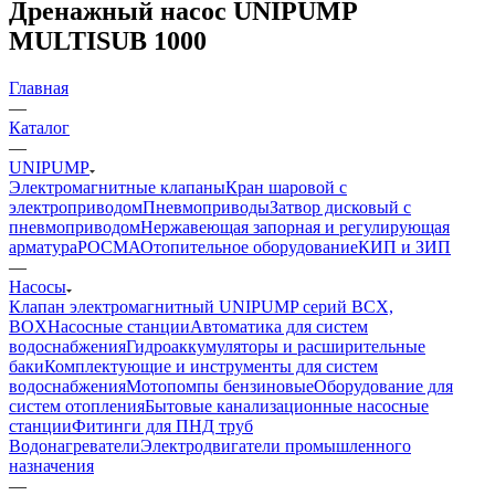
Дренажный насос UNIPUMP
MULTISUB 1000
Главная
—
Каталог
—
UNIPUMP
Электромагнитные клапаны
Кран шаровой с
электроприводом
Пневмоприводы
Затвор дисковый с
пневмоприводом
Нержавеющая запорная и регулирующая
арматура
РОСМА
Отопительное оборудование
КИП и ЗИП
—
Насосы
Клапан электромагнитный UNIPUMP серий BCX,
BOX
Насосные станции
Автоматика для систем
водоснабжения
Гидроаккумуляторы и расширительные
баки
Комплектующие и инструменты для систем
водоснабжения
Мотопомпы бензиновые
Оборудование для
систем отопления
Бытовые канализационные насосные
станции
Фитинги для ПНД труб
Водонагреватели
Электродвигатели промышленного
назначения
—