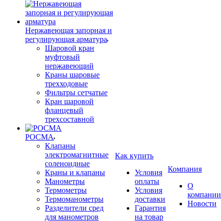
Нержавеющая запорная и
регулирующая арматура
Шаровой кран
муфтовый
нержавеющий
Краны шаровые
трехходовые
Фильтры сетчатые
Кран шаровой
фланцевый
трехсоставной
РОСМА
Клапаны
электромагнитные
Как купить
соленоидные
Компания
Краны и клапаны
Условия
Манометры
оплаты
О
Термометры
Условия
компании
Термоманометры
доставки
Новости
Разделители сред
Гарантия
для манометров
на товар