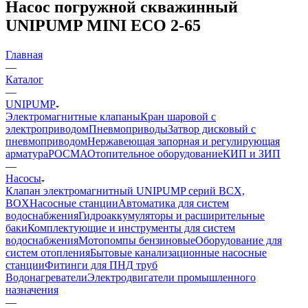
Насос погружной скважинный
UNIPUMP MINI ECO 2-65
Главная
—
Каталог
—
UNIPUMP
Электромагнитные клапаны
Кран шаровой с
электроприводом
Пневмоприводы
Затвор дисковый с
пневмоприводом
Нержавеющая запорная и регулирующая
арматура
РОСМА
Отопительное оборудование
КИП и ЗИП
—
Насосы
Клапан электромагнитный UNIPUMP серий BCX,
BOX
Насосные станции
Автоматика для систем
водоснабжения
Гидроаккумуляторы и расширительные
баки
Комплектующие и инструменты для систем
водоснабжения
Мотопомпы бензиновые
Оборудование для
систем отопления
Бытовые канализационные насосные
станции
Фитинги для ПНД труб
Водонагреватели
Электродвигатели промышленного
назначения
—