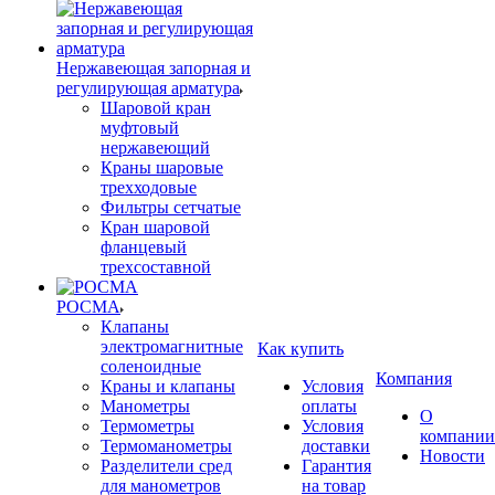
Нержавеющая запорная и
регулирующая арматура
Шаровой кран
муфтовый
нержавеющий
Краны шаровые
трехходовые
Фильтры сетчатые
Кран шаровой
фланцевый
трехсоставной
РОСМА
Клапаны
электромагнитные
Как купить
соленоидные
Компания
Краны и клапаны
Условия
Манометры
оплаты
О
Термометры
Условия
компании
Термоманометры
доставки
Новости
Разделители сред
Гарантия
для манометров
на товар