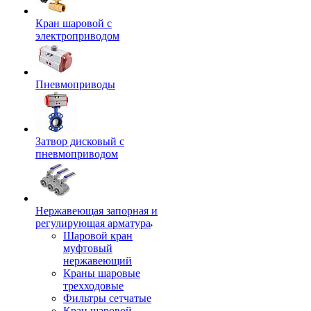
Кран шаровой с
электроприводом
Пневмоприводы
Затвор дисковый с
пневмоприводом
Нержавеющая запорная и
регулирующая арматура
Шаровой кран
муфтовый
нержавеющий
Краны шаровые
трехходовые
Фильтры сетчатые
Кран шаровой