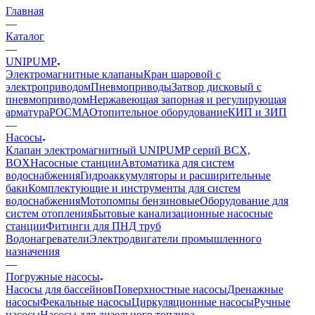
Главная
—
Каталог
—
UNIPUMP
Электромагнитные клапаны
Кран шаровой с
электроприводом
Пневмоприводы
Затвор дисковый с
пневмоприводом
Нержавеющая запорная и регулирующая
арматура
РОСМА
Отопительное оборудование
КИП и ЗИП
—
Насосы
Клапан электромагнитный UNIPUMP серий BCX,
BOX
Насосные станции
Автоматика для систем
водоснабжения
Гидроаккумуляторы и расширительные
баки
Комплектующие и инструменты для систем
водоснабжения
Мотопомпы бензиновые
Оборудование для
систем отопления
Бытовые канализационные насосные
станции
Фитинги для ПНД труб
Водонагреватели
Электродвигатели промышленного
назначения
—
Погружные насосы
Насосы для бассейнов
Поверхностные насосы
Дренажные
насосы
Фекальные насосы
Циркуляционные насосы
Ручные
насосы
Насосы для дизельного топлива