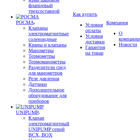
фланцевый
трехсоставной
Как купить
РОСМА
Компания
Условия
Клапаны
оплаты
О
электромагнитные
Условия
компании
соленоидные
доставки
Новости
Краны и клапаны
Гарантия
Манометры
на товар
Термометры
Термоманометры
Разделители сред
для манометров
Реле давления
Датчики
Дополнительное
оборудование для
приборов
UNIPUMP
Клапан
электромагнитный
UNIPUMP серий
BCX, BOX