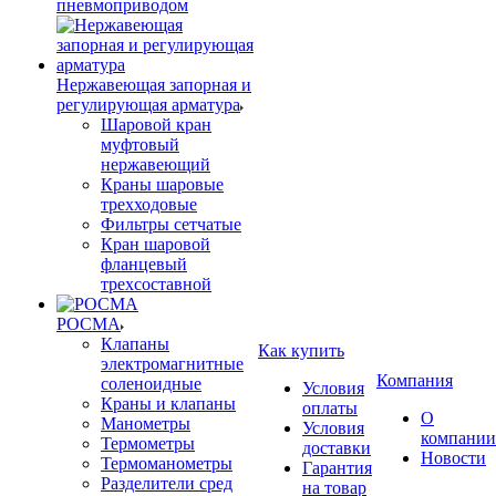
пневмоприводом
Нержавеющая запорная и
регулирующая арматура
Шаровой кран
муфтовый
нержавеющий
Краны шаровые
трехходовые
Фильтры сетчатые
Кран шаровой
фланцевый
трехсоставной
РОСМА
Клапаны
Как купить
электромагнитные
Компания
соленоидные
Условия
Краны и клапаны
оплаты
О
Манометры
Условия
компании
Термометры
доставки
Новости
Термоманометры
Гарантия
Разделители сред
на товар