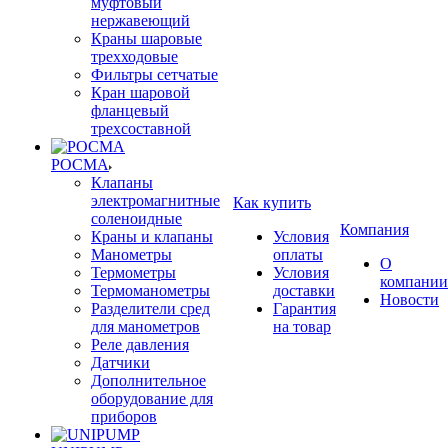
муфтовый
нержавеющий
Краны шаровые
трехходовые
Фильтры сетчатые
Кран шаровой
фланцевый
трехсоставной
РОСМА
Клапаны
электромагнитные
Как купить
соленоидные
Компания
Краны и клапаны
Условия
Манометры
оплаты
О
Термометры
Условия
компании
Термоманометры
доставки
Новости
Разделители сред
Гарантия
для манометров
на товар
Реле давления
Датчики
Дополнительное
оборудование для
приборов