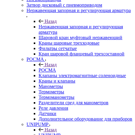
Затвор дисковый с пневмоприводом
Нержавеющая запорная и регулирующая арматура
Назад
Нержавеющая запорная и регулирующая
арматура
Шаровой кран муфтовый нержавеющий
Краны шаровые трехходовые
Фильтры сетчатые
Кран шаровой фланцевый трехсоставной
РОСМА
Назад
РОСМА
Клапаны электромагнитные соленоидные
Краны и клапаны
Манометры
Термометры
Термоманометры
Разделители сред для манометров
Реле давления
Датчики
Дополнительное оборудование для приборов
UNIPUMP
Назад