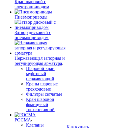
Кран шаровой с
электроприводом
Пневмоприводы
Затвор дисковый с
пневмоприводом
Нержавеющая запорная и
регулирующая арматура
Шаровой кран
муфтовый
нержавеющий
Краны шаровые
трехходовые
Фильтры сетчатые
Кран шаровой
фланцевый
трехсоставной
РОСМА
Клапаны
Как купить