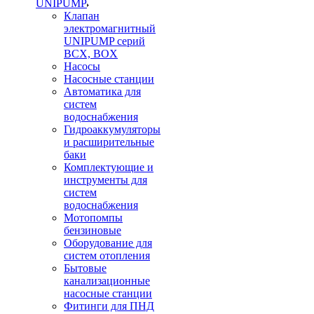
UNIPUMP
Клапан
электромагнитный
UNIPUMP серий
BCX, BOX
Насосы
Насосные станции
Автоматика для
систем
водоснабжения
Гидроаккумуляторы
и расширительные
баки
Комплектующие и
инструменты для
систем
водоснабжения
Мотопомпы
бензиновые
Оборудование для
систем отопления
Бытовые
канализационные
насосные станции
Фитинги для ПНД