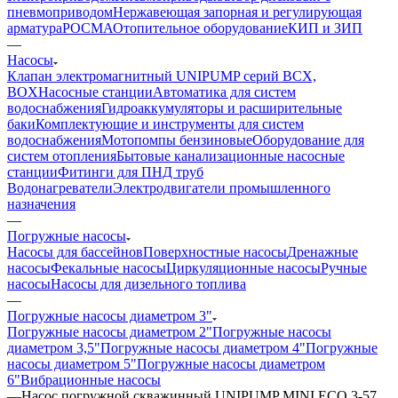
пневмоприводом
Нержавеющая запорная и регулирующая
арматура
РОСМА
Отопительное оборудование
КИП и ЗИП
—
Насосы
Клапан электромагнитный UNIPUMP серий BCX,
BOX
Насосные станции
Автоматика для систем
водоснабжения
Гидроаккумуляторы и расширительные
баки
Комплектующие и инструменты для систем
водоснабжения
Мотопомпы бензиновые
Оборудование для
систем отопления
Бытовые канализационные насосные
станции
Фитинги для ПНД труб
Водонагреватели
Электродвигатели промышленного
назначения
—
Погружные насосы
Насосы для бассейнов
Поверхностные насосы
Дренажные
насосы
Фекальные насосы
Циркуляционные насосы
Ручные
насосы
Насосы для дизельного топлива
—
Погружные насосы диаметром 3"
Погружные насосы диаметром 2"
Погружные насосы
диаметром 3,5"
Погружные насосы диаметром 4"
Погружные
насосы диаметром 5"
Погружные насосы диаметром
6"
Вибрационные насосы
—
Насос погружной скважинный UNIPUMP MINI ECO 3-57