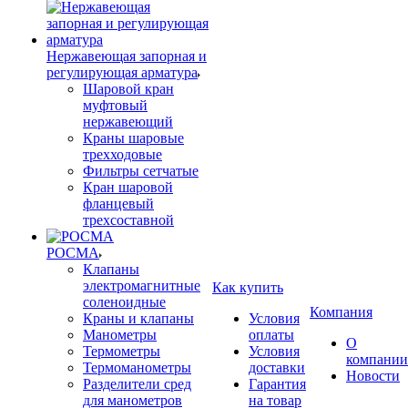
Нержавеющая запорная и
регулирующая арматура
Шаровой кран
муфтовый
нержавеющий
Краны шаровые
трехходовые
Фильтры сетчатые
Кран шаровой
фланцевый
трехсоставной
РОСМА
Клапаны
электромагнитные
Как купить
соленоидные
Компания
Краны и клапаны
Условия
Манометры
оплаты
О
Термометры
Условия
компании
Термоманометры
доставки
Новости
Разделители сред
Гарантия
для манометров
на товар