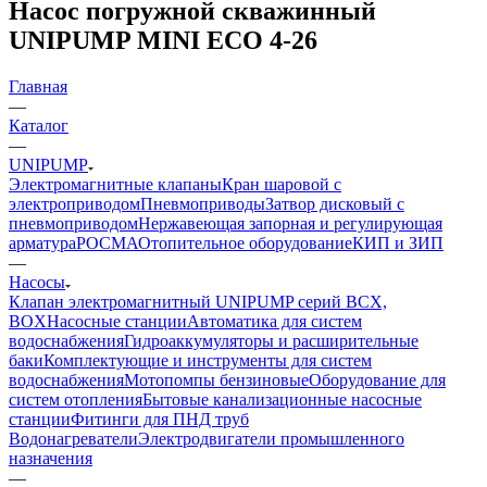
Насос погружной скважинный
UNIPUMP MINI ECO 4-26
Главная
—
Каталог
—
UNIPUMP
Электромагнитные клапаны
Кран шаровой с
электроприводом
Пневмоприводы
Затвор дисковый с
пневмоприводом
Нержавеющая запорная и регулирующая
арматура
РОСМА
Отопительное оборудование
КИП и ЗИП
—
Насосы
Клапан электромагнитный UNIPUMP серий BCX,
BOX
Насосные станции
Автоматика для систем
водоснабжения
Гидроаккумуляторы и расширительные
баки
Комплектующие и инструменты для систем
водоснабжения
Мотопомпы бензиновые
Оборудование для
систем отопления
Бытовые канализационные насосные
станции
Фитинги для ПНД труб
Водонагреватели
Электродвигатели промышленного
назначения
—