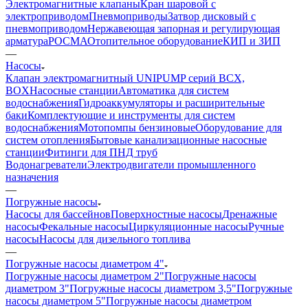
Электромагнитные клапаны
Кран шаровой с
электроприводом
Пневмоприводы
Затвор дисковый с
пневмоприводом
Нержавеющая запорная и регулирующая
арматура
РОСМА
Отопительное оборудование
КИП и ЗИП
—
Насосы
Клапан электромагнитный UNIPUMP серий BCX,
BOX
Насосные станции
Автоматика для систем
водоснабжения
Гидроаккумуляторы и расширительные
баки
Комплектующие и инструменты для систем
водоснабжения
Мотопомпы бензиновые
Оборудование для
систем отопления
Бытовые канализационные насосные
станции
Фитинги для ПНД труб
Водонагреватели
Электродвигатели промышленного
назначения
—
Погружные насосы
Насосы для бассейнов
Поверхностные насосы
Дренажные
насосы
Фекальные насосы
Циркуляционные насосы
Ручные
насосы
Насосы для дизельного топлива
—
Погружные насосы диаметром 4"
Погружные насосы диаметром 2"
Погружные насосы
диаметром 3"
Погружные насосы диаметром 3,5"
Погружные
насосы диаметром 5"
Погружные насосы диаметром