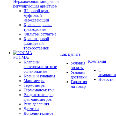
Нержавеющая запорная и
регулирующая арматура
Шаровой кран
муфтовый
нержавеющий
Краны шаровые
трехходовые
Фильтры сетчатые
Кран шаровой
фланцевый
трехсоставной
Как купить
РОСМА
Компания
Клапаны
Условия
электромагнитные
оплаты
О
соленоидные
Условия
компании
Краны и клапаны
доставки
Новости
Манометры
Гарантия
Термометры
на товар
Термоманометры
Разделители сред
для манометров
Реле давления
Датчики
Дополнительное