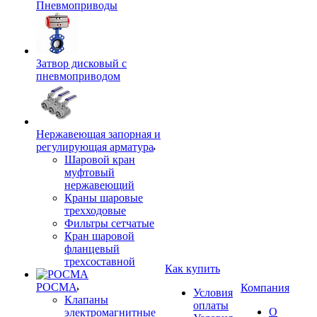
Пневмоприводы
Затвор дисковый с
пневмоприводом
Нержавеющая запорная и
регулирующая арматура
Шаровой кран
муфтовый
нержавеющий
Краны шаровые
трехходовые
Фильтры сетчатые
Кран шаровой
фланцевый
трехсоставной
Как купить
РОСМА
Компания
Условия
Клапаны
оплаты
О
электромагнитные