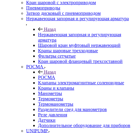
Кран шаровой с электроприводом
Пневмоприводы
Затвор дисковый с пневмоприводом
Нержавеющая запорная и регулирующая арматура
Назад
Нержавеющая запорная и регулирующая
арматура
Шаровой кран муфтовый нержавеющий
Краны шаровые трехходовые
Фильтры сетчатые
Кран шаровой фланцевый трехсоставной
РОСМА
Назад
РОСМА
Клапаны электромагнитные соленоидные
Краны и клапаны
Манометры
Термометры
Термоманометры
Разделители сред для манометров
Реле давления
Датчики
Дополнительное оборудование для приборов
UNIPUMP