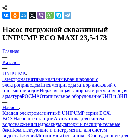
Насос погружной скважинный
UNIPUMP ECO MAXI 23,5-173
Главная
—
Каталог
—
UNIPUMP
Электромагнитные клапаны
Кран шаровой с
электроприводом
Пневмоприводы
Затвор дисковый с
пневмоприводом
Нержавеющая запорная и регулирующая
арматура
РОСМА
Отопительное оборудование
КИП и ЗИП
—
Насосы
Клапан электромагнитный UNIPUMP серий BCX,
BOX
Насосные станции
Автоматика для систем
водоснабжения
Гидроаккумуляторы и расширительные
баки
Комплектующие и инструменты для систем
водоснабжения
Мотопомпы бензиновые
Оборудование для