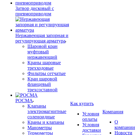
Затвор дисковый с
пневмоприводом
Нержавеющая запорная и
регулирующая арматура
Шаровой кран
муфтовый
нержавеющий
Краны шаровые
трехходовые
Фильтры сетчатые
Кран шаровой
фланцевый
трехсоставной
РОСМА
Как купить
Клапаны
электромагнитные
Компания
Условия
соленоидные
оплаты
О
Краны и клапаны
Условия
компании
Манометры
доставки
Новости
Термометры