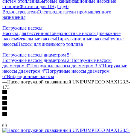
систем отопления
Бытовые канализационные насосные
станции
Фитинги для ПНД труб
Водонагреватели
Электродвигатели промышленного
назначения
—
Погружные насосы
Насосы для бассейнов
Поверхностные насосы
Дренажные
насосы
Фекальные насосы
Циркуляционные насосы
Ручные
насосы
Насосы для дизельного топлива
—
Погружные насосы диаметром 5"
Погружные насосы диаметром 2"
Погружные насосы
диаметром 3"
Погружные насосы диаметром 3,5"
Погружные
насосы диаметром 4"
Погружные насосы диаметром
6"
Вибрационные насосы
—
Насос погружной скважинный UNIPUMP ECO MAXI 23,5-
173