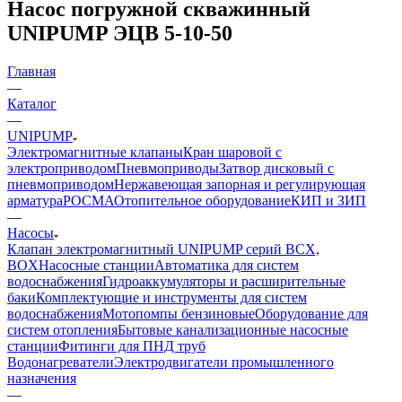
Насос погружной скважинный
UNIPUMP ЭЦВ 5-10-50
Главная
—
Каталог
—
UNIPUMP
Электромагнитные клапаны
Кран шаровой с
электроприводом
Пневмоприводы
Затвор дисковый с
пневмоприводом
Нержавеющая запорная и регулирующая
арматура
РОСМА
Отопительное оборудование
КИП и ЗИП
—
Насосы
Клапан электромагнитный UNIPUMP серий BCX,
BOX
Насосные станции
Автоматика для систем
водоснабжения
Гидроаккумуляторы и расширительные
баки
Комплектующие и инструменты для систем
водоснабжения
Мотопомпы бензиновые
Оборудование для
систем отопления
Бытовые канализационные насосные
станции
Фитинги для ПНД труб
Водонагреватели
Электродвигатели промышленного
назначения
—