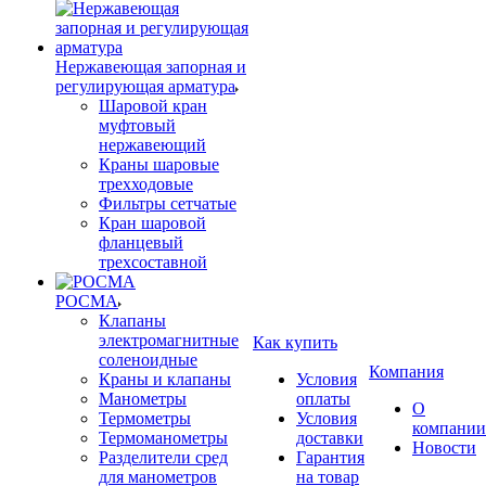
Нержавеющая запорная и
регулирующая арматура
Шаровой кран
муфтовый
нержавеющий
Краны шаровые
трехходовые
Фильтры сетчатые
Кран шаровой
фланцевый
трехсоставной
РОСМА
Клапаны
электромагнитные
Как купить
соленоидные
Компания
Краны и клапаны
Условия
Манометры
оплаты
О
Термометры
Условия
компании
Термоманометры
доставки
Новости
Разделители сред
Гарантия
для манометров
на товар