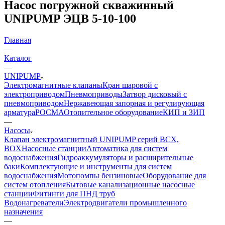
Насос погружной скважинный
UNIPUMP ЭЦВ 5-10-100
Главная
—
Каталог
—
UNIPUMP
Электромагнитные клапаны
Кран шаровой с
электроприводом
Пневмоприводы
Затвор дисковый с
пневмоприводом
Нержавеющая запорная и регулирующая
арматура
РОСМА
Отопительное оборудование
КИП и ЗИП
—
Насосы
Клапан электромагнитный UNIPUMP серий BCX,
BOX
Насосные станции
Автоматика для систем
водоснабжения
Гидроаккумуляторы и расширительные
баки
Комплектующие и инструменты для систем
водоснабжения
Мотопомпы бензиновые
Оборудование для
систем отопления
Бытовые канализационные насосные
станции
Фитинги для ПНД труб
Водонагреватели
Электродвигатели промышленного
назначения
—