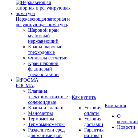
Нержавеющая запорная и
регулирующая арматура
Шаровой кран
муфтовый
нержавеющий
Краны шаровые
трехходовые
Фильтры сетчатые
Кран шаровой
фланцевый
трехсоставной
РОСМА
Клапаны
электромагнитные
Как купить
соленоидные
Компания
Краны и клапаны
Условия
Манометры
оплаты
О
Термометры
Условия
компании
Термоманометры
доставки
Новости
Разделители сред
Гарантия
для манометров
на товар