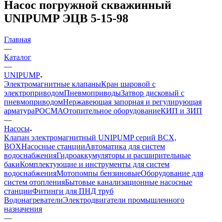
Насос погружной скважинный
UNIPUMP ЭЦВ 5-15-98
Главная
—
Каталог
—
UNIPUMP
Электромагнитные клапаны
Кран шаровой с
электроприводом
Пневмоприводы
Затвор дисковый с
пневмоприводом
Нержавеющая запорная и регулирующая
арматура
РОСМА
Отопительное оборудование
КИП и ЗИП
—
Насосы
Клапан электромагнитный UNIPUMP серий BCX,
BOX
Насосные станции
Автоматика для систем
водоснабжения
Гидроаккумуляторы и расширительные
баки
Комплектующие и инструменты для систем
водоснабжения
Мотопомпы бензиновые
Оборудование для
систем отопления
Бытовые канализационные насосные
станции
Фитинги для ПНД труб
Водонагреватели
Электродвигатели промышленного
назначения
—