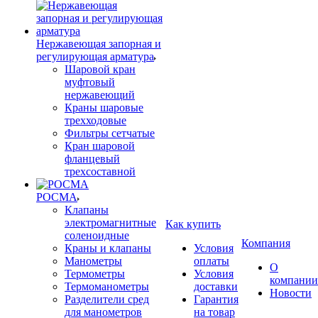
Нержавеющая запорная и
регулирующая арматура
Шаровой кран
муфтовый
нержавеющий
Краны шаровые
трехходовые
Фильтры сетчатые
Кран шаровой
фланцевый
трехсоставной
РОСМА
Клапаны
электромагнитные
Как купить
соленоидные
Компания
Краны и клапаны
Условия
Манометры
оплаты
О
Термометры
Условия
компании
Термоманометры
доставки
Новости
Разделители сред
Гарантия
для манометров
на товар