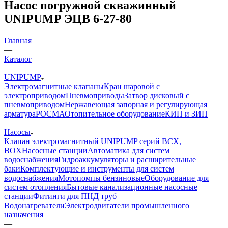
Насос погружной скважинный
UNIPUMP ЭЦВ 6-27-80
Главная
—
Каталог
—
UNIPUMP
Электромагнитные клапаны
Кран шаровой с
электроприводом
Пневмоприводы
Затвор дисковый с
пневмоприводом
Нержавеющая запорная и регулирующая
арматура
РОСМА
Отопительное оборудование
КИП и ЗИП
—
Насосы
Клапан электромагнитный UNIPUMP серий BCX,
BOX
Насосные станции
Автоматика для систем
водоснабжения
Гидроаккумуляторы и расширительные
баки
Комплектующие и инструменты для систем
водоснабжения
Мотопомпы бензиновые
Оборудование для
систем отопления
Бытовые канализационные насосные
станции
Фитинги для ПНД труб
Водонагреватели
Электродвигатели промышленного
назначения
—