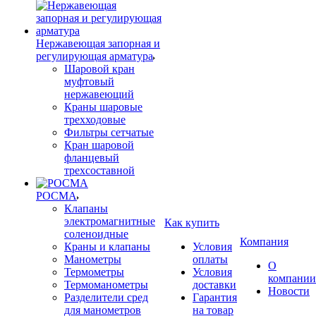
Нержавеющая запорная и
регулирующая арматура
Шаровой кран
муфтовый
нержавеющий
Краны шаровые
трехходовые
Фильтры сетчатые
Кран шаровой
фланцевый
трехсоставной
РОСМА
Клапаны
электромагнитные
Как купить
соленоидные
Компания
Краны и клапаны
Условия
Манометры
оплаты
О
Термометры
Условия
компании
Термоманометры
доставки
Новости
Разделители сред
Гарантия
для манометров
на товар