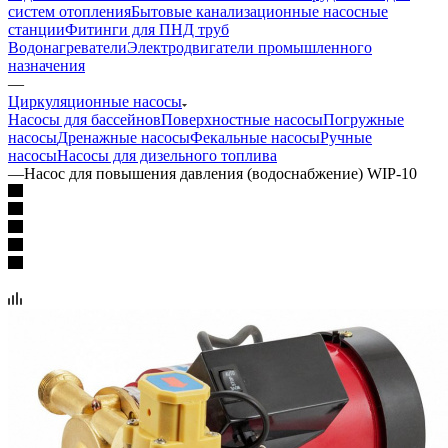
систем отопления
Бытовые канализационные насосные
станции
Фитинги для ПНД труб
Водонагреватели
Электродвигатели промышленного
назначения
—
Циркуляционные насосы
Насосы для бассейнов
Поверхностные насосы
Погружные
насосы
Дренажные насосы
Фекальные насосы
Ручные
насосы
Насосы для дизельного топлива
—
Насос для повышения давления (водоснабжение) WIP-10