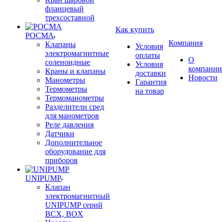
фланцевый
трехсоставной
Как купить
РОСМА
Компания
Клапаны
Условия
электромагнитные
оплаты
О
соленоидные
Условия
компании
Краны и клапаны
доставки
Новости
Манометры
Гарантия
Термометры
на товар
Термоманометры
Разделители сред
для манометров
Реле давления
Датчики
Дополнительное
оборудование для
приборов
UNIPUMP
Клапан
электромагнитный
UNIPUMP серий
BCX, BOX