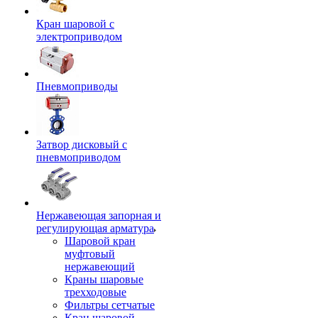
Кран шаровой с
электроприводом
Пневмоприводы
Затвор дисковый с
пневмоприводом
Нержавеющая запорная и
регулирующая арматура
Шаровой кран
муфтовый
нержавеющий
Краны шаровые
трехходовые
Фильтры сетчатые
Кран шаровой