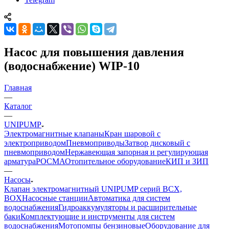
Насос для повышения давления
(водоснабжение) WIP-10
Главная
—
Каталог
—
UNIPUMP
Электромагнитные клапаны
Кран шаровой с
электроприводом
Пневмоприводы
Затвор дисковый с
пневмоприводом
Нержавеющая запорная и регулирующая
арматура
РОСМА
Отопительное оборудование
КИП и ЗИП
—
Насосы
Клапан электромагнитный UNIPUMP серий BCX,
BOX
Насосные станции
Автоматика для систем
водоснабжения
Гидроаккумуляторы и расширительные
баки
Комплектующие и инструменты для систем
водоснабжения
Мотопомпы бензиновые
Оборудование для