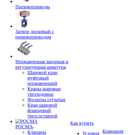
Пневмоприводы
Затвор дисковый с
пневмоприводом
Нержавеющая запорная и
регулирующая арматура
Шаровой кран
муфтовый
нержавеющий
Краны шаровые
трехходовые
Фильтры сетчатые
Кран шаровой
фланцевый
трехсоставной
Как купить
РОСМА
Компания
Клапаны
Условия