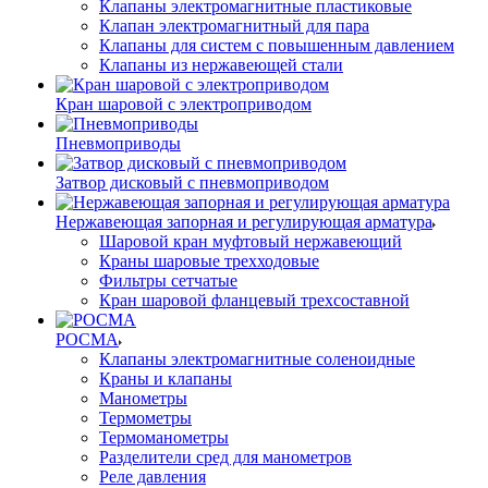
Клапаны электромагнитные пластиковые
Клапан электромагнитный для пара
Клапаны для систем с повышенным давлением
Клапаны из нержавеющей стали
Кран шаровой с электроприводом
Пневмоприводы
Затвор дисковый с пневмоприводом
Нержавеющая запорная и регулирующая арматура
Шаровой кран муфтовый нержавеющий
Краны шаровые трехходовые
Фильтры сетчатые
Кран шаровой фланцевый трехсоставной
РОСМА
Клапаны электромагнитные соленоидные
Краны и клапаны
Манометры
Термометры
Термоманометры
Разделители сред для манометров
Реле давления