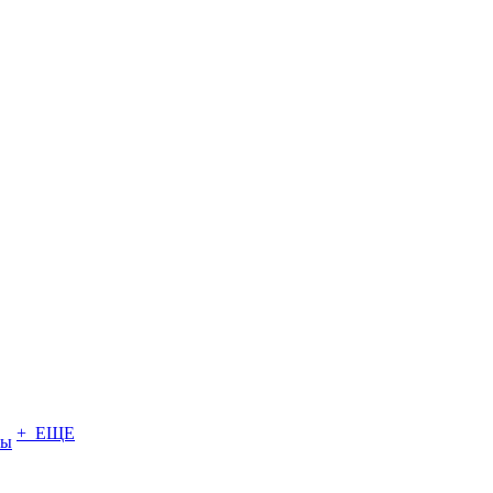
+ ЕЩЕ
ты