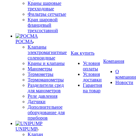
Краны шаровые
трехходовые
Фильтры сетчатые
Кран шаровой
фланцевый
трехсоставной
РОСМА
Клапаны
электромагнитные
Как купить
соленоидные
Компания
Краны и клапаны
Условия
Манометры
оплаты
О
Термометры
Условия
компании
Термоманометры
доставки
Новости
Разделители сред
Гарантия
для манометров
на товар
Реле давления
Датчики
Дополнительное
оборудование для
приборов
UNIPUMP
Клапан