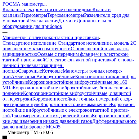
РОСМА манометры
Клапаны электромагнитные соленоидные
Краны и
клапаны
Термометры
Термоманометры
Разделители сред для
манометров
Реле давления
Датчики
Дополнительное
оборудование для приборов
—
Манометры с элек­тро­кон­такт­ной при­став­кой
Стандартное исполнение
Стандартное исполнение, модель 2
С
по­вы­шен­ным клас­сом точности
С по­вы­шен­ной пы­ле­вла­го­
защи­щен­ностью
Осе­вые с пе­ред­ним флан­цем и элек­тро­кон­
такт­ной приставкой
С элек­тро­контакт­ной при­став­кой с по­вы­
шен­ной пыле­вла­го­за­щи­щен­
ностью
Сварочные
Котловые
Манометры точ­ных изме­ре­
ний
Аммиачные
Виб­ро­ус­той­чи­вые
Кор­ро­зи­он­но­стой­кие виб­ро­
ус­той­чи­вые
Кор­ро­зи­он­но­стой­кие виб­ро­ус­той­чи­вые до 160
МПа
Кор­ро­зи­он­но­стой­кие виб­ро­ус­той­чи­вые, бе­зо­пас­ное ис­
пол­не­ние
Кор­ро­зи­он­но­стой­кие виб­ро­ус­той­чи­вые, с за­щи­той
от пе­ре­груз­ки
Кор­ро­зи­он­но­стой­кие точ­ных изме­ре­ний с кор­
рек­ти­ров­кой нуля
Кор­ро­зи­он­но­стой­кие ам­ми­ач­ные
Кор­ро­зи­он­
но­стой­кие виб­ро­ус­той­чи­вые с элек­тро­кон­такт­ной при­став­
кой
Для изме­ре­ния низ­ких дав­ле­ний га­зов
Кор­ро­зи­он­но­стой­
кие для изме­ре­ния низ­ких дав­ле­ний га­зов
Диф­фе­рен­ци­аль­но­го
дав­ле­ния
Циф­ро­вые МО-05
—
Манометр ТМ-610.05