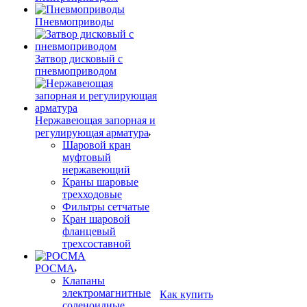
Пневмоприводы
Затвор дисковый с
пневмоприводом
Нержавеющая запорная и
регулирующая арматура
Шаровой кран
муфтовый
нержавеющий
Краны шаровые
трехходовые
Фильтры сетчатые
Кран шаровой
фланцевый
трехсоставной
РОСМА
Клапаны
электромагнитные
Как купить
соленоидные