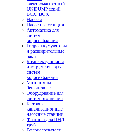
электромагнитный
UNIPUMP серий
BCX, BOX
Насосы
Насосные станции
Автоматика для
систем
водоснабжения
Гидроаккумуляторы
и расширительные
баки
Комплектующие и
инструменты для
систем
водоснабжения
Мотопомпы
бензиновые
Оборудование для
систем отопления
Бытовые
канализационные
насосные станции
Фитинги для ПНД
труб
Водонагреватели