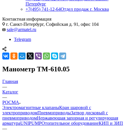
Петербург
+7(495) 741-12-64
Отдел продаж г. Москва
Контактная информация
г. Санкт-Петербург, Софийская д. 91, офис 104
sale@armatel.ru
Telegram
Манометр ТМ-610.05
Главная
—
Каталог
—
РОСМА
Электромагнитные клапаны
Кран шаровой с
электроприводом
Пневмоприводы
Затвор дисковый с
пневмоприводом
Нержавеющая запорная и регулирующая
арматура
UNIPUMP
Отопительное оборудование
КИП и ЗИП
—