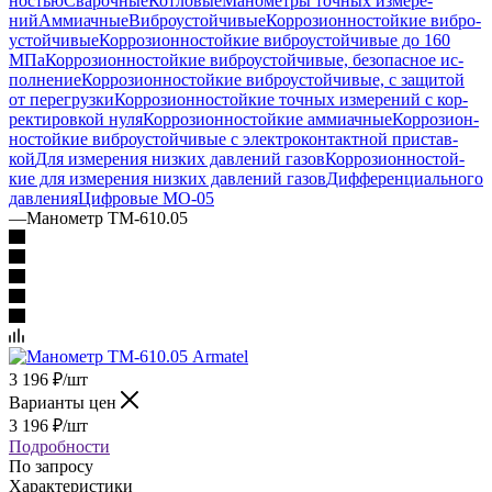
ностью
Сварочные
Котловые
Манометры точ­ных изме­ре­
ний
Аммиачные
Виб­ро­ус­той­чи­вые
Кор­ро­зи­он­но­стой­кие виб­ро­
ус­той­чи­вые
Кор­ро­зи­он­но­стой­кие виб­ро­ус­той­чи­вые до 160
МПа
Кор­ро­зи­он­но­стой­кие виб­ро­ус­той­чи­вые, бе­зо­пас­ное ис­
пол­не­ние
Кор­ро­зи­он­но­стой­кие виб­ро­ус­той­чи­вые, с за­щи­той
от пе­ре­груз­ки
Кор­ро­зи­он­но­стой­кие точ­ных изме­ре­ний с кор­
рек­ти­ров­кой нуля
Кор­ро­зи­он­но­стой­кие ам­ми­ач­ные
Кор­ро­зи­он­
но­стой­кие виб­ро­ус­той­чи­вые с элек­тро­кон­такт­ной при­став­
кой
Для изме­ре­ния низ­ких дав­ле­ний га­зов
Кор­ро­зи­он­но­стой­
кие для изме­ре­ния низ­ких дав­ле­ний га­зов
Диф­фе­рен­ци­аль­но­го
дав­ле­ния
Циф­ро­вые МО-05
—
Манометр ТМ-610.05
3 196
₽
/шт
Варианты цен
3 196
₽
/шт
Подробности
По запросу
Характеристики