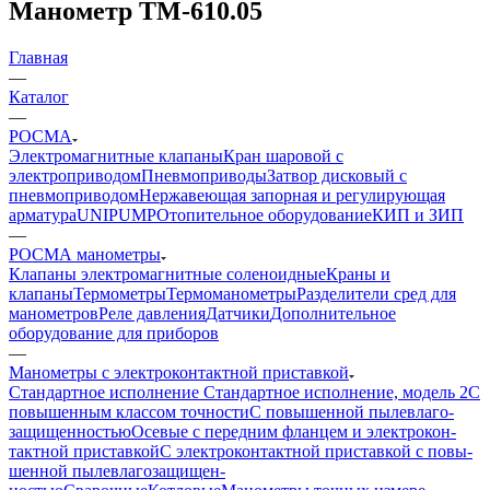
Манометр ТМ-610.05
Главная
—
Каталог
—
РОСМА
Электромагнитные клапаны
Кран шаровой с
электроприводом
Пневмоприводы
Затвор дисковый с
пневмоприводом
Нержавеющая запорная и регулирующая
арматура
UNIPUMP
Отопительное оборудование
КИП и ЗИП
—
РОСМА манометры
Клапаны электромагнитные соленоидные
Краны и
клапаны
Термометры
Термоманометры
Разделители сред для
манометров
Реле давления
Датчики
Дополнительное
оборудование для приборов
—
Манометры с элек­тро­кон­такт­ной при­став­кой
Стандартное исполнение
Стандартное исполнение, модель 2
С
по­вы­шен­ным клас­сом точности
С по­вы­шен­ной пы­ле­вла­го­
защи­щен­ностью
Осе­вые с пе­ред­ним флан­цем и элек­тро­кон­
такт­ной приставкой
С элек­тро­контакт­ной при­став­кой с по­вы­
шен­ной пыле­вла­го­за­щи­щен­