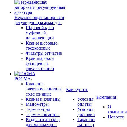
Нержавеющая запорная и
регулирующая арматура
Шаровой кран
муфтовый
нержавеющий
Краны шаровые
трехходовые
Фильтры сетчатые
Кран шаровой
фланцевый
трехсоставной
РОСМА
Клапаны
электромагнитные
Как купить
соленоидные
Компания
Краны и клапаны
Условия
Манометры
оплаты
О
Термометры
Условия
компании
Термоманометры
доставки
Новости
Разделители сред
Гарантия
для манометров
на товар