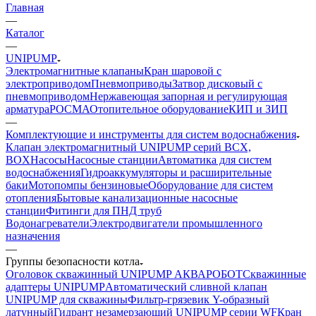
Главная
—
Каталог
—
UNIPUMP
Электромагнитные клапаны
Кран шаровой с
электроприводом
Пневмоприводы
Затвор дисковый с
пневмоприводом
Нержавеющая запорная и регулирующая
арматура
РОСМА
Отопительное оборудование
КИП и ЗИП
—
Комплектующие и инструменты для систем водоснабжения
Клапан электромагнитный UNIPUMP серий BCX,
BOX
Насосы
Насосные станции
Автоматика для систем
водоснабжения
Гидроаккумуляторы и расширительные
баки
Мотопомпы бензиновые
Оборудование для систем
отопления
Бытовые канализационные насосные
станции
Фитинги для ПНД труб
Водонагреватели
Электродвигатели промышленного
назначения
—
Группы безопасности котла
Оголовок скважинный UNIPUMP АКВАРОБОТ
Скважинные
адаптеры UNIPUMP
Автоматический сливной клапан
UNIPUMP для скважины
Фильтр-грязевик Y-образный
латунный
Гидрант незамерзающий UNIPUMP серии WF
Кран