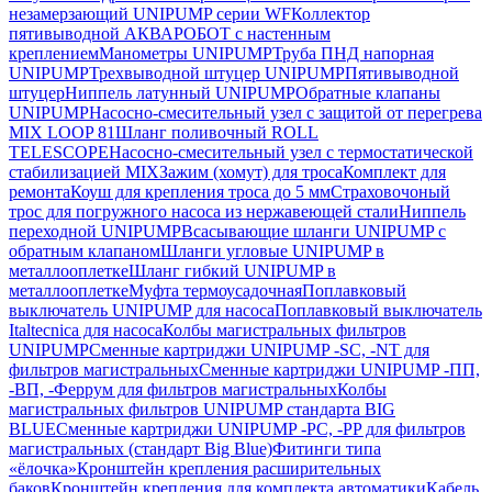
незамерзающий UNIPUMP серии WF
Коллектор
пятивыводной АКВАРОБОТ с настенным
креплением
Манометры UNIPUMP
Труба ПНД напорная
UNIPUMP
Трехвыводной штуцер UNIPUMP
Пятивыводной
штуцер
Ниппель латунный UNIPUMP
Обратные клапаны
UNIPUMP
Насосно-смесительный узел с защитой от перегрева
MIX LOOP 81
Шланг поливочный ROLL
TELESCOPE
Насосно-смесительный узел с термостатической
стабилизацией MIX
Зажим (хомут) для троса
Комплект для
ремонта
Коуш для крепления троса до 5 мм
Страховочоный
трос для погружного насоса из нержавеющей стали
Ниппель
переходной UNIPUMP
Всасывающие шланги UNIPUMP с
обратным клапаном
Шланги угловые UNIPUMP в
металлооплетке
Шланг гибкий UNIPUMP в
металлооплетке
Муфта термоусадочная
Поплавковый
выключатель UNIPUMP для насоса
Поплавковый выключатель
Italtecnica для насоса
Колбы магистральных фильтров
UNIPUMP
Сменные картриджи UNIPUMP -SC, -NT для
фильтров магистральных
Сменные картриджи UNIPUMP -ПП,
-ВП, -Феррум для фильтров магистральных
Колбы
магистральных фильтров UNIPUMP стандарта BIG
BLUE
Сменные картриджи UNIPUMP -PC, -PP для фильтров
магистральных (стандарт Big Blue)
Фитинги типа
«ёлочка»
Кронштейн крепления расширительных
баков
Кронштейн крепления для комплекта автоматики
Кабель