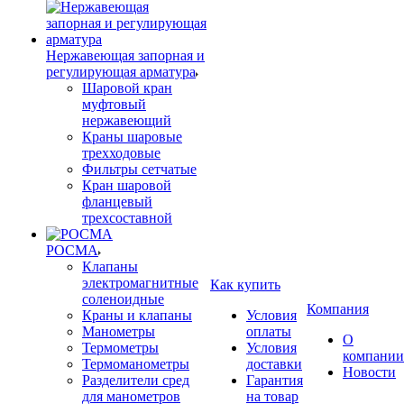
Нержавеющая запорная и
регулирующая арматура
Шаровой кран
муфтовый
нержавеющий
Краны шаровые
трехходовые
Фильтры сетчатые
Кран шаровой
фланцевый
трехсоставной
РОСМА
Клапаны
электромагнитные
Как купить
соленоидные
Компания
Краны и клапаны
Условия
Манометры
оплаты
О
Термометры
Условия
компании
Термоманометры
доставки
Новости
Разделители сред
Гарантия
для манометров
на товар