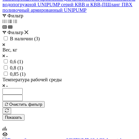
водопогружной UNIPUMP серий КВВ и КВВ-П
Шланг ПВХ
поливочный армированный UNIPUMP
Фильтр
Фильтр
В наличии (
3
)
Вес, кг
0,6 (
1
)
0,8 (
1
)
0,85 (
1
)
Температура рабочей среды
Очистить фильтр
Показать