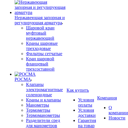
Нержавеющая запорная и
регулирующая арматура
Шаровой кран
муфтовый
нержавеющий
Краны шаровые
трехходовые
Фильтры сетчатые
Кран шаровой
фланцевый
трехсоставной
РОСМА
Клапаны
электромагнитные
Как купить
соленоидные
Компания
Краны и клапаны
Условия
Манометры
оплаты
О
Термометры
Условия
компании
Термоманометры
доставки
Новости
Разделители сред
Гарантия
для манометров
на товар