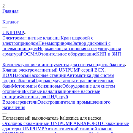
2
Главная
—
Каталог
—
UNIPUMP
Электромагнитные клапаны
Кран шаровой с
электроприводом
Пневмоприводы
Затвор дисковый с
пневмоприводом
Нержавеющая запорная и регулирующая
арматура
РОСМА
Отопительное оборудование
КИП и ЗИП
—
Комплектующие и инструменты для систем водоснабжения
Клапан электромагнитный UNIPUMP серий BCX,
BOX
Насосы
Насосные станции
Автоматика для систем
водоснабжения
Гидроаккумуляторы и расширительные
баки
Мотопомпы бензиновые
Оборудование для систем
отопления
Бытовые канализационные насосные
станции
Фитинги для ПНД труб
Водонагреватели
Электродвигатели промышленного
назначения
—
Поплавковый выключатель Italtecnica для насоса
Оголовок скважинный UNIPUMP АКВАРОБОТ
Скважинные
адаптеры UNIPUMP
Автоматический сливной клапан