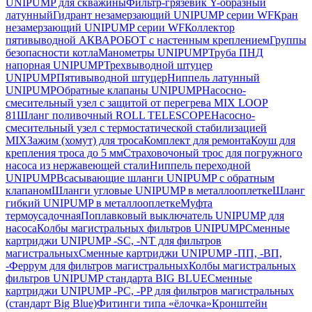
UNIPUMP для скважины
Фильтр-грязевик Y-образный
латунный
Гидрант незамерзающий UNIPUMP серии WF
Кран
незамерзающий UNIPUMP серии WF
Коллектор
пятивыводной АКВАРОБОТ с настенным креплением
Группы
безопасности котла
Манометры UNIPUMP
Труба ПНД
напорная UNIPUMP
Трехвыводной штуцер
UNIPUMP
Пятивыводной штуцер
Ниппель латунный
UNIPUMP
Обратные клапаны UNIPUMP
Насосно-
смесительный узел с защитой от перегрева MIX LOOP
81
Шланг поливочный ROLL TELESCOPE
Насосно-
смесительный узел с термостатической стабилизацией
MIX
Зажим (хомут) для троса
Комплект для ремонта
Коуш для
крепления троса до 5 мм
Страховочоный трос для погружного
насоса из нержавеющей стали
Ниппель переходной
UNIPUMP
Всасывающие шланги UNIPUMP с обратным
клапаном
Шланги угловые UNIPUMP в металлооплетке
Шланг
гибкий UNIPUMP в металлооплетке
Муфта
термоусадочная
Поплавковый выключатель UNIPUMP для
насоса
Колбы магистральных фильтров UNIPUMP
Сменные
картриджи UNIPUMP -SC, -NT для фильтров
магистральных
Сменные картриджи UNIPUMP -ПП, -ВП,
-Феррум для фильтров магистральных
Колбы магистральных
фильтров UNIPUMP стандарта BIG BLUE
Сменные
картриджи UNIPUMP -PC, -PP для фильтров магистральных
(стандарт Big Blue)
Фитинги типа «ёлочка»
Кронштейн