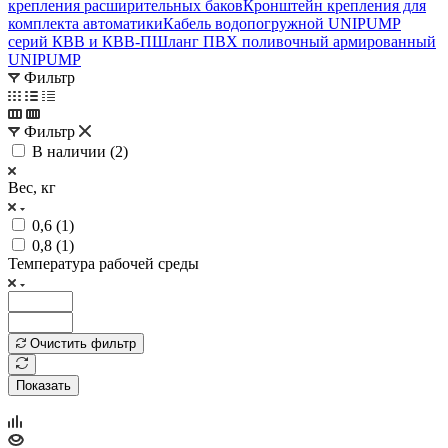
крепления расширительных баков
Кронштейн крепления для
комплекта автоматики
Кабель водопогружной UNIPUMP
серий КВВ и КВВ-П
Шланг ПВХ поливочный армированный
UNIPUMP
Фильтр
Фильтр
В наличии (
2
)
Вес, кг
0,6 (
1
)
0,8 (
1
)
Температура рабочей среды
Очистить фильтр
Показать