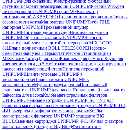
UNIPUMP для скважины
Фильтр-грязевик Y-образный
латунный
Гидрант незамерзающий UNIPUMP серии WF
Кран
незамерзающий UNIPUMP серии WF
Коллектор
пятивыводной АКВАРОБОТ с настенным креплением
Группы
безопасности котла
Манометры UNIPUMP
Труба ПНД
напорная UNIPUMP
Трехвыводной штуцер
UNIPUMP
Пятивыводной штуцер
Ниппель латунный
UNIPUMP
Обратные клапаны UNIPUMP
Насосно-
смесительный узел с защитой от перегрева MIX LOOP
81
Шланг поливочный ROLL TELESCOPE
Насосно-
смесительный узел с термостатической стабилизацией
MIX
Зажим (хомут) для троса
Комплект для ремонта
Коуш для
крепления троса до 5 мм
Страховочоный трос для погружного
насоса из нержавеющей стали
Ниппель переходной
UNIPUMP
Шланги угловые UNIPUMP в
металлооплетке
Шланг гибкий UNIPUMP в
металлооплетке
Муфта термоусадочная
Поплавковый
выключатель UNIPUMP для насоса
Поплавковый выключатель
Italtecnica для насоса
Колбы магистральных фильтров
UNIPUMP
Сменные картриджи UNIPUMP -SC, -NT для
фильтров магистральных
Сменные картриджи UNIPUMP -ПП,
-ВП, -Феррум для фильтров магистральных
Колбы
магистральных фильтров UNIPUMP стандарта BIG
BLUE
Сменные картриджи UNIPUMP -PC, -PP для фильтров
магистральных (стандарт Big Blue)
Фитинги типа