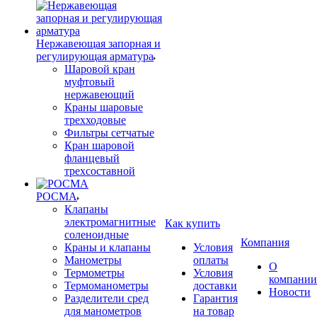
Нержавеющая запорная и
регулирующая арматура
Шаровой кран
муфтовый
нержавеющий
Краны шаровые
трехходовые
Фильтры сетчатые
Кран шаровой
фланцевый
трехсоставной
РОСМА
Клапаны
электромагнитные
Как купить
соленоидные
Компания
Краны и клапаны
Условия
Манометры
оплаты
О
Термометры
Условия
компании
Термоманометры
доставки
Новости
Разделители сред
Гарантия
для манометров
на товар