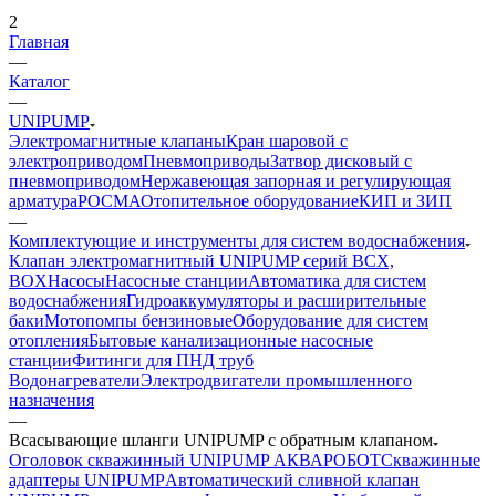
2
Главная
—
Каталог
—
UNIPUMP
Электромагнитные клапаны
Кран шаровой с
электроприводом
Пневмоприводы
Затвор дисковый с
пневмоприводом
Нержавеющая запорная и регулирующая
арматура
РОСМА
Отопительное оборудование
КИП и ЗИП
—
Комплектующие и инструменты для систем водоснабжения
Клапан электромагнитный UNIPUMP серий BCX,
BOX
Насосы
Насосные станции
Автоматика для систем
водоснабжения
Гидроаккумуляторы и расширительные
баки
Мотопомпы бензиновые
Оборудование для систем
отопления
Бытовые канализационные насосные
станции
Фитинги для ПНД труб
Водонагреватели
Электродвигатели промышленного
назначения
—
Всасывающие шланги UNIPUMP с обратным клапаном
Оголовок скважинный UNIPUMP АКВАРОБОТ
Скважинные
адаптеры UNIPUMP
Автоматический сливной клапан