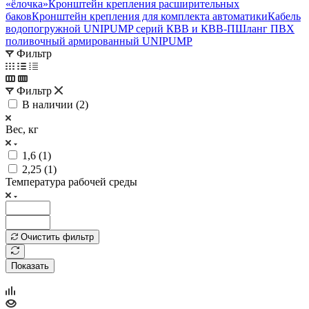
«ёлочка»
Кронштейн крепления расширительных
баков
Кронштейн крепления для комплекта автоматики
Кабель
водопогружной UNIPUMP серий КВВ и КВВ-П
Шланг ПВХ
поливочный армированный UNIPUMP
Фильтр
Фильтр
В наличии (
2
)
Вес, кг
1,6 (
1
)
2,25 (
1
)
Температура рабочей среды
Очистить фильтр
Показать