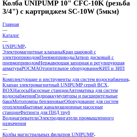
Колба UNIPUMP 10" CFC-10K (резьба
3/4") с картриджем SC-10W (5мкм)
Главная
—
Каталог
—
UNIPUMP
Электромагнитные клапаны
Кран шаровой с
электроприводом
Пневмоприводы
Затвор дисковый с
пневмоприводом
Нержавеющая запорная и регулирующая
арматура
РОСМА
Отопительное оборудование
КИП и ЗИП
—
Комплектующие и инструменты для систем водоснабжения
Клапан электромагнитный UNIPUMP серий BCX,
BOX
Насосы
Насосные станции
Автоматика для систем
водоснабжения
Гидроаккумуляторы и расширительные
баки
Мотопомпы бензиновые
Оборудование для систем
отопления
Бытовые канализационные насосные
станции
Фитинги для ПНД труб
Водонагреватели
Электродвигатели промышленного
назначения
—
Колбы магистральных фильтров UNIPUMP