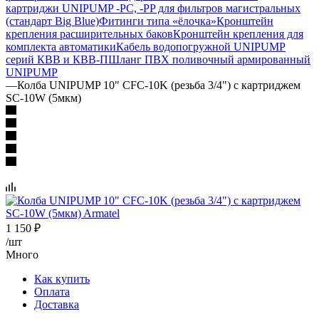
картриджи UNIPUMP -PC, -PP для фильтров магистральных
(стандарт Big Blue)
Фитинги типа «ёлочка»
Кронштейн
крепления расширительных баков
Кронштейн крепления для
комплекта автоматики
Кабель водопогружной UNIPUMP
серий КВВ и КВВ-П
Шланг ПВХ поливочный армированный
UNIPUMP
—
Колба UNIPUMP 10" CFC-10K (резьба 3/4") с картриджем
SC-10W (5мкм)
1 150
₽
/шт
Много
Как купить
Оплата
Доставка