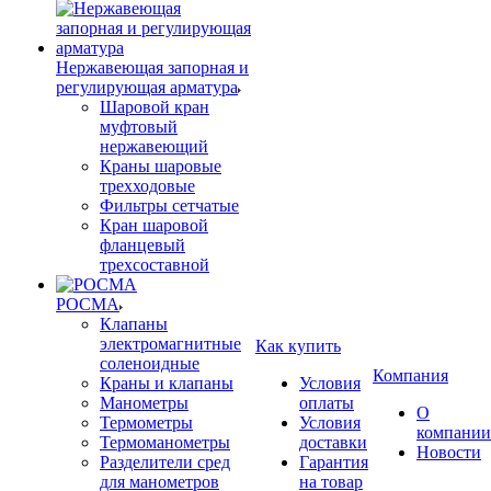
Нержавеющая запорная и
регулирующая арматура
Шаровой кран
муфтовый
нержавеющий
Краны шаровые
трехходовые
Фильтры сетчатые
Кран шаровой
фланцевый
трехсоставной
РОСМА
Клапаны
электромагнитные
Как купить
соленоидные
Компания
Краны и клапаны
Условия
Манометры
оплаты
О
Термометры
Условия
компании
Термоманометры
доставки
Новости
Разделители сред
Гарантия
для манометров
на товар