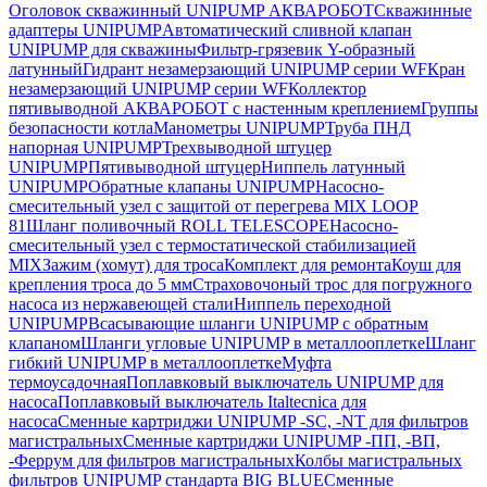
Оголовок скважинный UNIPUMP АКВАРОБОТ
Скважинные
адаптеры UNIPUMP
Автоматический сливной клапан
UNIPUMP для скважины
Фильтр-грязевик Y-образный
латунный
Гидрант незамерзающий UNIPUMP серии WF
Кран
незамерзающий UNIPUMP серии WF
Коллектор
пятивыводной АКВАРОБОТ с настенным креплением
Группы
безопасности котла
Манометры UNIPUMP
Труба ПНД
напорная UNIPUMP
Трехвыводной штуцер
UNIPUMP
Пятивыводной штуцер
Ниппель латунный
UNIPUMP
Обратные клапаны UNIPUMP
Насосно-
смесительный узел с защитой от перегрева MIX LOOP
81
Шланг поливочный ROLL TELESCOPE
Насосно-
смесительный узел с термостатической стабилизацией
MIX
Зажим (хомут) для троса
Комплект для ремонта
Коуш для
крепления троса до 5 мм
Страховочоный трос для погружного
насоса из нержавеющей стали
Ниппель переходной
UNIPUMP
Всасывающие шланги UNIPUMP с обратным
клапаном
Шланги угловые UNIPUMP в металлооплетке
Шланг
гибкий UNIPUMP в металлооплетке
Муфта
термоусадочная
Поплавковый выключатель UNIPUMP для
насоса
Поплавковый выключатель Italtecnica для
насоса
Сменные картриджи UNIPUMP -SC, -NT для фильтров
магистральных
Сменные картриджи UNIPUMP -ПП, -ВП,
-Феррум для фильтров магистральных
Колбы магистральных
фильтров UNIPUMP стандарта BIG BLUE
Сменные