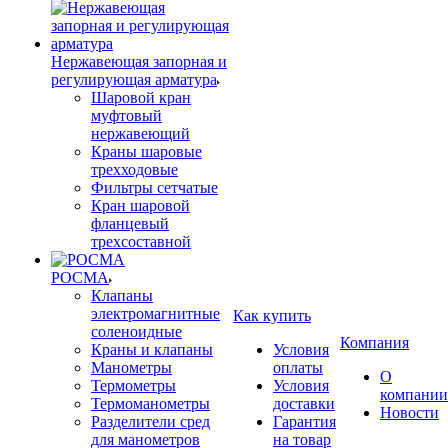
Нержавеющая запорная и
регулирующая арматура
Шаровой кран
муфтовый
нержавеющий
Краны шаровые
трехходовые
Фильтры сетчатые
Кран шаровой
фланцевый
трехсоставной
РОСМА
Клапаны
электромагнитные
Как купить
соленоидные
Компания
Краны и клапаны
Условия
Манометры
оплаты
О
Термометры
Условия
компании
Термоманометры
доставки
Новости
Разделители сред
Гарантия
для манометров
на товар