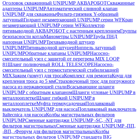
Оголовок скважинный UNIPUMP АКВАРОБОТ
Скважинные
адаптеры UNIPUMP
Автоматический сливной клапан
UNIPUMP для скважины
Фильтр-грязевик Y-образный
латунный
Гидрант незамерзающий UNIPUMP серии WF
Кран
незамерзающий UNIPUMP серии WF
Коллектор
пятивыводной АКВАРОБОТ с настенным креплением
Группы
безопасности котла
Манометры UNIPUMP
Труба ПНД
напорная UNIPUMP
Трехвыводной штуцер
UNIPUMP
Пятивыводной штуцер
Ниппель латунный
UNIPUMP
Обратные клапаны UNIPUMP
Насосно-
смесительный узел с защитой от перегрева MIX LOOP
81
Шланг поливочный ROLL TELESCOPE
Насосно-
смесительный узел с термостатической стабилизацией
MIX
Зажим (хомут) для троса
Комплект для ремонта
Коуш для
крепления троса до 5 мм
Страховочоный трос для погружного
насоса из нержавеющей стали
Всасывающие шланги
UNIPUMP с обратным клапаном
Шланги угловые UNIPUMP в
металлооплетке
Шланг гибкий UNIPUMP в
металлооплетке
Муфта термоусадочная
Поплавковый
выключатель UNIPUMP для насоса
Поплавковый выключатель
Italtecnica для насоса
Колбы магистральных фильтров
UNIPUMP
Сменные картриджи UNIPUMP -SC, -NT для
фильтров магистральных
Сменные картриджи UNIPUMP -ПП,
-ВП, -Феррум для фильтров магистральных
Колбы
магистральных фильтров UNIPUMP стандарта BIG