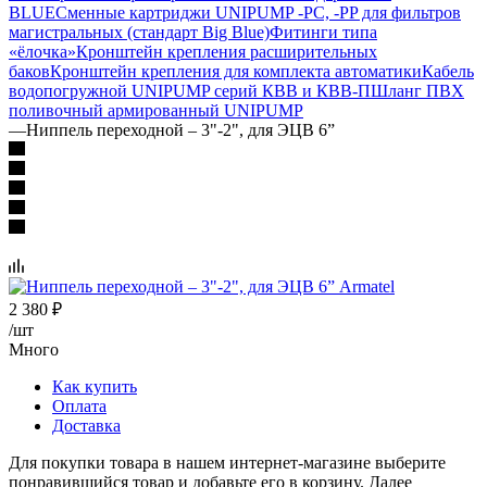
BLUE
Сменные картриджи UNIPUMP -PC, -PP для фильтров
магистральных (стандарт Big Blue)
Фитинги типа
«ёлочка»
Кронштейн крепления расширительных
баков
Кронштейн крепления для комплекта автоматики
Кабель
водопогружной UNIPUMP серий КВВ и КВВ-П
Шланг ПВХ
поливочный армированный UNIPUMP
—
Ниппель переходной – 3"-2", для ЭЦВ 6”
2 380
₽
/шт
Много
Как купить
Оплата
Доставка
Для покупки товара в нашем интернет-магазине выберите
понравившийся товар и добавьте его в корзину. Далее