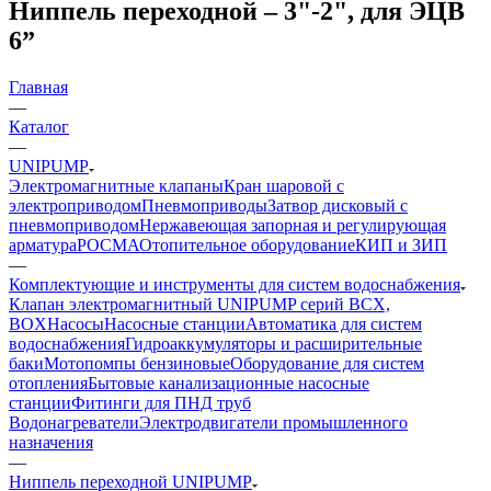
Ниппель переходной – 3"-2", для ЭЦВ
6”
Главная
—
Каталог
—
UNIPUMP
Электромагнитные клапаны
Кран шаровой с
электроприводом
Пневмоприводы
Затвор дисковый с
пневмоприводом
Нержавеющая запорная и регулирующая
арматура
РОСМА
Отопительное оборудование
КИП и ЗИП
—
Комплектующие и инструменты для систем водоснабжения
Клапан электромагнитный UNIPUMP серий BCX,
BOX
Насосы
Насосные станции
Автоматика для систем
водоснабжения
Гидроаккумуляторы и расширительные
баки
Мотопомпы бензиновые
Оборудование для систем
отопления
Бытовые канализационные насосные
станции
Фитинги для ПНД труб
Водонагреватели
Электродвигатели промышленного
назначения
—
Ниппель переходной UNIPUMP