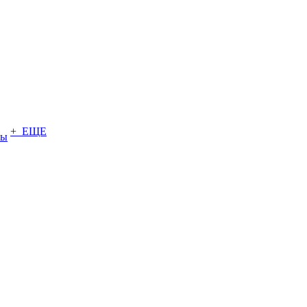
+ ЕЩЕ
ты