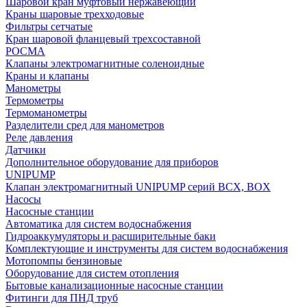
Шаровой кран муфтовый нержавеющий
Краны шаровые трехходовые
Фильтры сетчатые
Кран шаровой фланцевый трехсоставной
РОСМА
Клапаны электромагнитные соленоидные
Краны и клапаны
Манометры
Термометры
Термоманометры
Разделители сред для манометров
Реле давления
Датчики
Дополнительное оборудование для приборов
UNIPUMP
Клапан электромагнитный UNIPUMP серий BCX, BOX
Насосы
Насосные станции
Автоматика для систем водоснабжения
Гидроаккумуляторы и расширительные баки
Комплектующие и инструменты для систем водоснабжения
Мотопомпы бензиновые
Оборудование для систем отопления
Бытовые канализационные насосные станции
Фитинги для ПНД труб