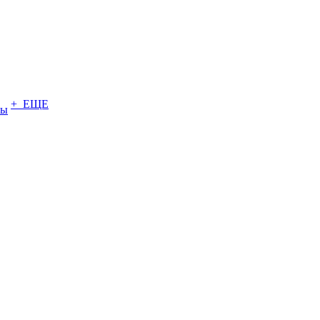
+ ЕЩЕ
ты