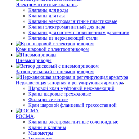
Электромагнитные клапаны
Клапаны для воды
Клапаны для газа
Клапаны электромагнитные пластиковые
Клапан электромагнитный для пара
Клапаны для систем с повышенным давлением
Клапаны из нержавеющей стали
Кран шаровой с электроприводом
Пневмоприводы
Затвор дисковый с пневмоприводом
Нержавеющая запорная и регулирующая арматура
Шаровой кран муфтовый нержавеющий
Краны шаровые трехходовые
Фильтры сетчатые
Кран шаровой фланцевый трехсоставной
РОСМА
Клапаны электромагнитные соленоидные
Краны и клапаны
Манометры
Термометры