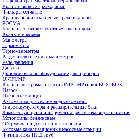
Шаровой кран муфтовый нержавеющий
Краны шаровые трехходовые
Фильтры сетчатые
Кран шаровой фланцевый трехсоставной
РОСМА
Клапаны электромагнитные соленоидные
Краны и клапаны
Манометры
Термометры
Термоманометры
Разделители сред для манометров
Реле давления
Датчики
Дополнительное оборудование для приборов
UNIPUMP
Клапан электромагнитный UNIPUMP серий BCX, BOX
Насосы
Насосные станции
Автоматика для систем водоснабжения
Гидроаккумуляторы и расширительные баки
Комплектующие и инструменты для систем водоснабжения
Мотопомпы бензиновые
Оборудование для систем отопления
Бытовые канализационные насосные станции
Фитинги для ПНД труб