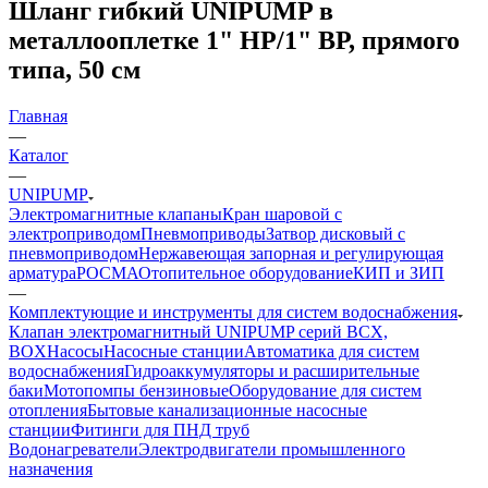
Шланг гибкий UNIPUMP в
металлооплетке 1" НР/1" ВР, прямого
типа, 50 см
Главная
—
Каталог
—
UNIPUMP
Электромагнитные клапаны
Кран шаровой с
электроприводом
Пневмоприводы
Затвор дисковый с
пневмоприводом
Нержавеющая запорная и регулирующая
арматура
РОСМА
Отопительное оборудование
КИП и ЗИП
—
Комплектующие и инструменты для систем водоснабжения
Клапан электромагнитный UNIPUMP серий BCX,
BOX
Насосы
Насосные станции
Автоматика для систем
водоснабжения
Гидроаккумуляторы и расширительные
баки
Мотопомпы бензиновые
Оборудование для систем
отопления
Бытовые канализационные насосные
станции
Фитинги для ПНД труб
Водонагреватели
Электродвигатели промышленного
назначения