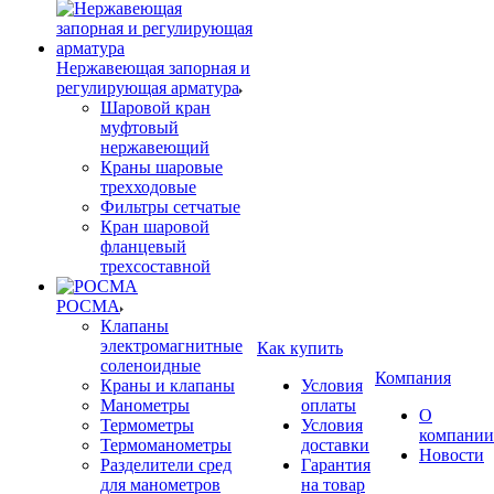
Нержавеющая запорная и
регулирующая арматура
Шаровой кран
муфтовый
нержавеющий
Краны шаровые
трехходовые
Фильтры сетчатые
Кран шаровой
фланцевый
трехсоставной
РОСМА
Клапаны
электромагнитные
Как купить
соленоидные
Компания
Краны и клапаны
Условия
Манометры
оплаты
О
Термометры
Условия
компании
Термоманометры
доставки
Новости
Разделители сред
Гарантия
для манометров
на товар