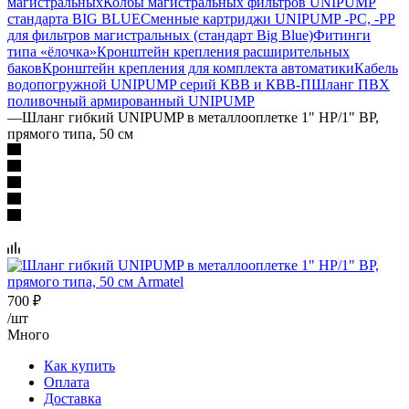
магистральных
Колбы магистральных фильтров UNIPUMP
стандарта BIG BLUE
Сменные картриджи UNIPUMP -PC, -PP
для фильтров магистральных (стандарт Big Blue)
Фитинги
типа «ёлочка»
Кронштейн крепления расширительных
баков
Кронштейн крепления для комплекта автоматики
Кабель
водопогружной UNIPUMP серий КВВ и КВВ-П
Шланг ПВХ
поливочный армированный UNIPUMP
—
Шланг гибкий UNIPUMP в металлооплетке 1" НР/1" ВР,
прямого типа, 50 см
700
₽
/шт
Много
Как купить
Оплата
Доставка