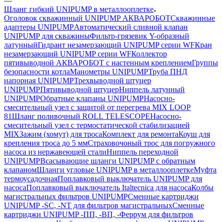
—
Шланг гибкий UNIPUMP в металлооплетке
Оголовок скважинный UNIPUMP АКВАРОБОТ
Скважинные
адаптеры UNIPUMP
Автоматический сливной клапан
UNIPUMP для скважины
Фильтр-грязевик Y-образный
латунный
Гидрант незамерзающий UNIPUMP серии WF
Кран
незамерзающий UNIPUMP серии WF
Коллектор
пятивыводной АКВАРОБОТ с настенным креплением
Группы
безопасности котла
Манометры UNIPUMP
Труба ПНД
напорная UNIPUMP
Трехвыводной штуцер
UNIPUMP
Пятивыводной штуцер
Ниппель латунный
UNIPUMP
Обратные клапаны UNIPUMP
Насосно-
смесительный узел с защитой от перегрева MIX LOOP
81
Шланг поливочный ROLL TELESCOPE
Насосно-
смесительный узел с термостатической стабилизацией
MIX
Зажим (хомут) для троса
Комплект для ремонта
Коуш для
крепления троса до 5 мм
Страховочоный трос для погружного
насоса из нержавеющей стали
Ниппель переходной
UNIPUMP
Всасывающие шланги UNIPUMP с обратным
клапаном
Шланги угловые UNIPUMP в металлооплетке
Муфта
термоусадочная
Поплавковый выключатель UNIPUMP для
насоса
Поплавковый выключатель Italtecnica для насоса
Колбы
магистральных фильтров UNIPUMP
Сменные картриджи
UNIPUMP -SC, -NT для фильтров магистральных
Сменные
картриджи UNIPUMP -ПП, -ВП, -Феррум для фильтров