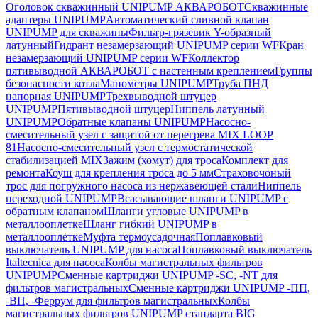
Оголовок скважинный UNIPUMP АКВАРОБОТ
Скважинные
адаптеры UNIPUMP
Автоматический сливной клапан
UNIPUMP для скважины
Фильтр-грязевик Y-образный
латунный
Гидрант незамерзающий UNIPUMP серии WF
Кран
незамерзающий UNIPUMP серии WF
Коллектор
пятивыводной АКВАРОБОТ с настенным креплением
Группы
безопасности котла
Манометры UNIPUMP
Труба ПНД
напорная UNIPUMP
Трехвыводной штуцер
UNIPUMP
Пятивыводной штуцер
Ниппель латунный
UNIPUMP
Обратные клапаны UNIPUMP
Насосно-
смесительный узел с защитой от перегрева MIX LOOP
81
Насосно-смесительный узел с термостатической
стабилизацией MIX
Зажим (хомут) для троса
Комплект для
ремонта
Коуш для крепления троса до 5 мм
Страховочоный
трос для погружного насоса из нержавеющей стали
Ниппель
переходной UNIPUMP
Всасывающие шланги UNIPUMP с
обратным клапаном
Шланги угловые UNIPUMP в
металлооплетке
Шланг гибкий UNIPUMP в
металлооплетке
Муфта термоусадочная
Поплавковый
выключатель UNIPUMP для насоса
Поплавковый выключатель
Italtecnica для насоса
Колбы магистральных фильтров
UNIPUMP
Сменные картриджи UNIPUMP -SC, -NT для
фильтров магистральных
Сменные картриджи UNIPUMP -ПП,
-ВП, -Феррум для фильтров магистральных
Колбы
магистральных фильтров UNIPUMP стандарта BIG