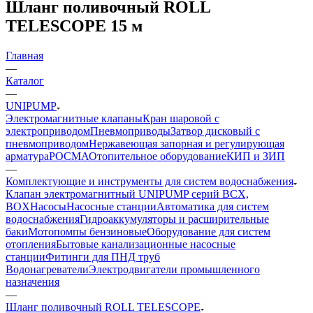
Шланг поливочный ROLL
TELESCOPE 15 м
Главная
—
Каталог
—
UNIPUMP
Электромагнитные клапаны
Кран шаровой с
электроприводом
Пневмоприводы
Затвор дисковый с
пневмоприводом
Нержавеющая запорная и регулирующая
арматура
РОСМА
Отопительное оборудование
КИП и ЗИП
—
Комплектующие и инструменты для систем водоснабжения
Клапан электромагнитный UNIPUMP серий BCX,
BOX
Насосы
Насосные станции
Автоматика для систем
водоснабжения
Гидроаккумуляторы и расширительные
баки
Мотопомпы бензиновые
Оборудование для систем
отопления
Бытовые канализационные насосные
станции
Фитинги для ПНД труб
Водонагреватели
Электродвигатели промышленного
назначения
—
Шланг поливочный ROLL TELESCOPE