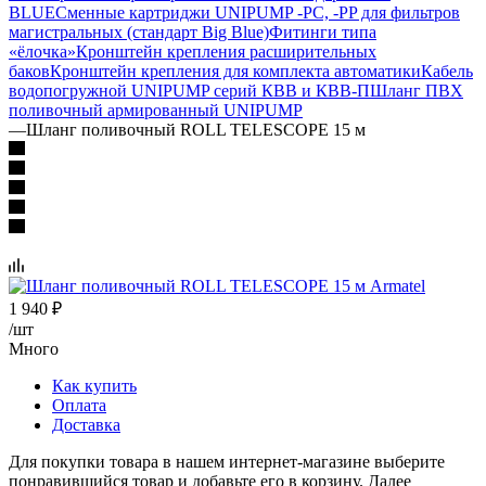
BLUE
Сменные картриджи UNIPUMP -PC, -PP для фильтров
магистральных (стандарт Big Blue)
Фитинги типа
«ёлочка»
Кронштейн крепления расширительных
баков
Кронштейн крепления для комплекта автоматики
Кабель
водопогружной UNIPUMP серий КВВ и КВВ-П
Шланг ПВХ
поливочный армированный UNIPUMP
—
Шланг поливочный ROLL TELESCOPE 15 м
1 940
₽
/шт
Много
Как купить
Оплата
Доставка
Для покупки товара в нашем интернет-магазине выберите
понравившийся товар и добавьте его в корзину. Далее