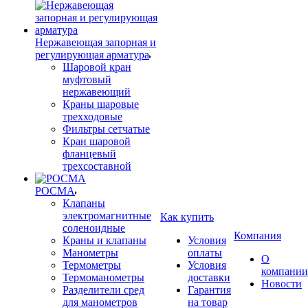
Нержавеющая запорная и
регулирующая арматура
Шаровой кран
муфтовый
нержавеющий
Краны шаровые
трехходовые
Фильтры сетчатые
Кран шаровой
фланцевый
трехсоставной
РОСМА
Клапаны
электромагнитные
Как купить
соленоидные
Компания
Краны и клапаны
Условия
Манометры
оплаты
О
Термометры
Условия
компании
Термоманометры
доставки
Новости
Разделители сред
Гарантия
для манометров
на товар