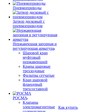
Пневмоприводы
Затвор дисковый с
пневмоприводом
Нержавеющая запорная и
регулирующая арматура
Шаровой кран
муфтовый
нержавеющий
Краны шаровые
трехходовые
Фильтры сетчатые
Кран шаровой
фланцевый
трехсоставной
РОСМА
Клапаны
электромагнитные
Как купить
соленоидные