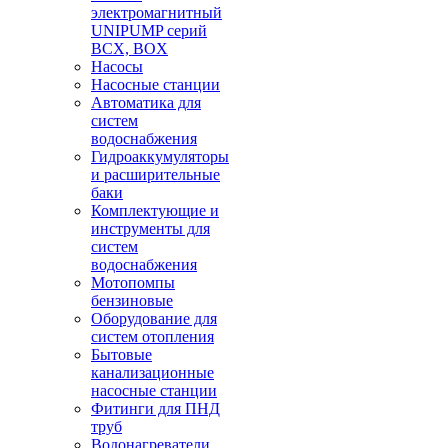
электромагнитный
UNIPUMP серий
BCX, BOX
Насосы
Насосные станции
Автоматика для
систем
водоснабжения
Гидроаккумуляторы
и расширительные
баки
Комплектующие и
инструменты для
систем
водоснабжения
Мотопомпы
бензиновые
Оборудование для
систем отопления
Бытовые
канализационные
насосные станции
Фитинги для ПНД
труб
Водонагреватели