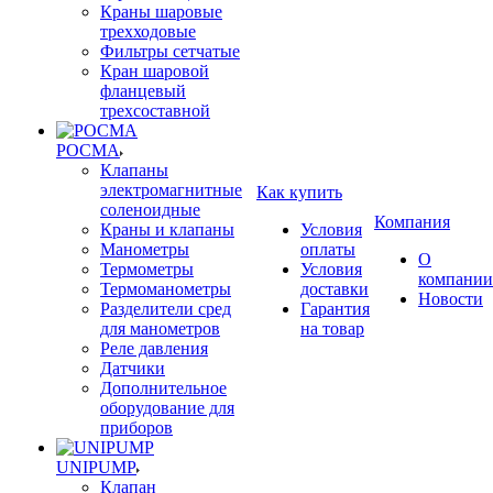
Краны шаровые
трехходовые
Фильтры сетчатые
Кран шаровой
фланцевый
трехсоставной
РОСМА
Клапаны
электромагнитные
Как купить
соленоидные
Компания
Краны и клапаны
Условия
Манометры
оплаты
О
Термометры
Условия
компании
Термоманометры
доставки
Новости
Разделители сред
Гарантия
для манометров
на товар
Реле давления
Датчики
Дополнительное
оборудование для
приборов
UNIPUMP
Клапан