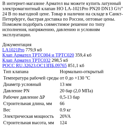
В интернет-магазине Армател вы можете купить латунный
электромагнитный клапан НО LA-1021Pro PN20 DN13 G½"
24 В по выгодной цене. Товар в наличии на складе в Санкт-
Петербурге, быстрая доставка по России, оптовые цены.
Поможем подобрать совместимое решение по типу
исполнения, напряжению, давлению и условиям
эксплуатации.
Документация
LA1021Pro
779,9 кб
Клап Армател ТРТС004 и ТРТС020
359,4 кб
Клап Армател ТРТС032
298,5 кб
РОСС RU.32623.ОС13ПБ.09765
851,1 кб
Тип клапана
Нормально-открытый
Температура рабочей среды
от 0 до +130 °С
Диаметр условный
13 мм
Давление PN
20 бар (2,0 МПа)
Рабочее давление ∆P
0,5-13 бар
Строительная длина, мм
66
Вес
0.9 кг
Электрическая мощность
20VA
Строительная высота, мм
124