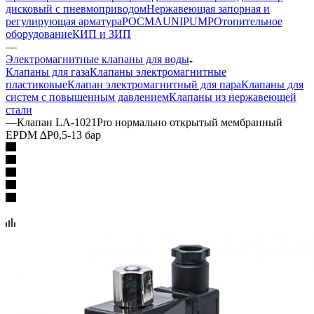
дисковый с пневмоприводом
Нержавеющая запорная и
регулирующая арматура
РОСМА
UNIPUMP
Отопительное
оборудование
КИП и ЗИП
—
Электромагнитные клапаны для воды
Клапаны для газа
Клапаны электромагнитные
пластиковые
Клапан электромагнитный для пара
Клапаны для
систем с повышенным давлением
Клапаны из нержавеющей
стали
—
Клапан LA-1021Pro нормально открытый мембранный
EPDM ∆P0,5-13 бар