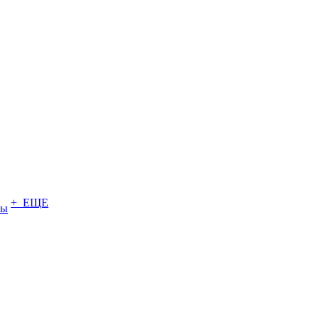
+ ЕЩЕ
ты