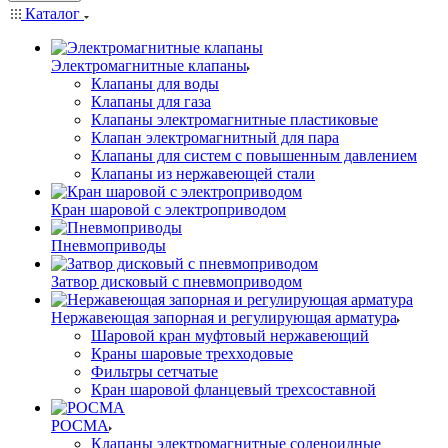
Каталог
Электромагнитные клапаны
Клапаны для воды
Клапаны для газа
Клапаны электромагнитные пластиковые
Клапан электромагнитный для пара
Клапаны для систем с повышенным давлением
Клапаны из нержавеющей стали
Кран шаровой с электроприводом
Пневмоприводы
Затвор дисковый с пневмоприводом
Нержавеющая запорная и регулирующая арматура
Шаровой кран муфтовый нержавеющий
Краны шаровые трехходовые
Фильтры сетчатые
Кран шаровой фланцевый трехсоставной
РОСМА
Клапаны электромагнитные соленоидные