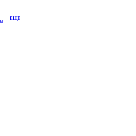
+ ЕЩЕ
ты