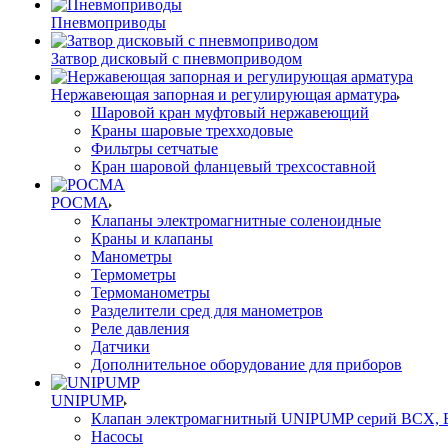
Пневмоприводы
Затвор дисковый с пневмоприводом
Нержавеющая запорная и регулирующая арматура
Шаровой кран муфтовый нержавеющий
Краны шаровые трехходовые
Фильтры сетчатые
Кран шаровой фланцевый трехсоставной
РОСМА
Клапаны электромагнитные соленоидные
Краны и клапаны
Манометры
Термометры
Термоманометры
Разделители сред для манометров
Реле давления
Датчики
Дополнительное оборудование для приборов
UNIPUMP
Клапан электромагнитный UNIPUMP серий BCX,
Насосы