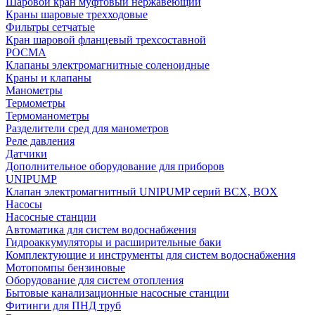
Шаровой кран муфтовый нержавеющий
Краны шаровые трехходовые
Фильтры сетчатые
Кран шаровой фланцевый трехсоставной
РОСМА
Клапаны электромагнитные соленоидные
Краны и клапаны
Манометры
Термометры
Термоманометры
Разделители сред для манометров
Реле давления
Датчики
Дополнительное оборудование для приборов
UNIPUMP
Клапан электромагнитный UNIPUMP серий BCX, BOX
Насосы
Насосные станции
Автоматика для систем водоснабжения
Гидроаккумуляторы и расширительные баки
Комплектующие и инструменты для систем водоснабжения
Мотопомпы бензиновые
Оборудование для систем отопления
Бытовые канализационные насосные станции
Фитинги для ПНД труб