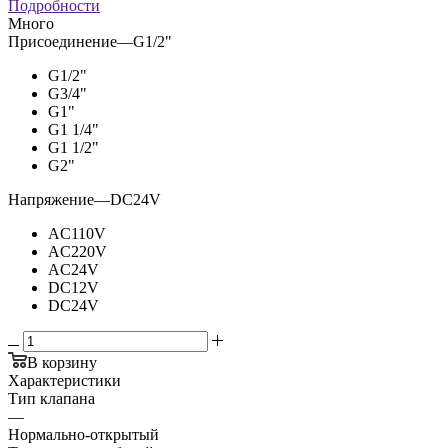
Подробности
Много
Присоединение
—
G1/2"
G1/2"
G3/4"
G1"
G1 1/4"
G1 1/2"
G2"
Напряжение
—
DC24V
AC110V
AC220V
AC24V
DC12V
DC24V
В корзину
Характеристики
Тип клапана
—
Нормально-открытый