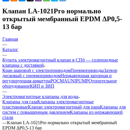
Клапан LA-1021Pro нормально
открытый мембранный EPDM ∆P0,5-
13 бар
Главная
—
Каталог
—
Купить электромагнитный клапан в СПб — соленоидные
клапаны с доставкой
Кран шаровой с электроприводом
Пневмоприводы
Затвор
дисковый с пневмоприводом
Нержавеющая запорная и
регулирующая арматура
РОСМА
UNIPUMP
Отопительное
оборудование
КИП и ЗИП
—
Электромагнитные клапаны для воды
Клапаны для газа
Клапаны электромагнитные
пластиковые
Клапан электромагнитный для пара
Клапаны для
систем с повышенным давлением
Клапаны из нержавеющей
стали
—
Клапан LA-1021Pro нормально открытый мембранный
EPDM ∆P0,5-13 бар