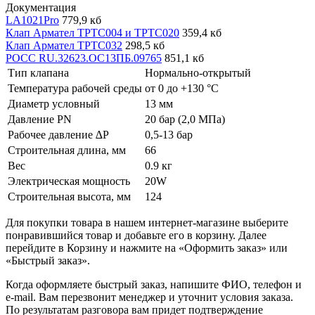
Документация
LA1021Pro
779,9 кб
Клап Армател ТРТС004 и ТРТС020
359,4 кб
Клап Армател ТРТС032
298,5 кб
РОСС RU.32623.ОС13ПБ.09765
851,1 кб
Тип клапана
Нормально-открытый
Температура рабочей среды
от 0 до +130 °С
Диаметр условный
13 мм
Давление PN
20 бар (2,0 МПа)
Рабочее давление ∆P
0,5-13 бар
Строительная длина, мм
66
Вес
0.9 кг
Электрическая мощность
20W
Строительная высота, мм
124
Для покупки товара в нашем интернет-магазине выберите
понравившийся товар и добавьте его в корзину. Далее
перейдите в Корзину и нажмите на «Оформить заказ» или
«Быстрый заказ».
Когда оформляете быстрый заказ, напишите ФИО, телефон и
e-mail. Вам перезвонит менеджер и уточнит условия заказа.
По результатам разговора вам придет подтверждение