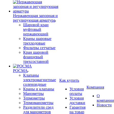
Нержавеющая запорная и
регулирующая арматура
Шаровой кран
муфтовый
нержавеющий
Краны шаровые
трехходовые
Фильтры сетчатые
Кран шаровой
фланцевый
трехсоставной
РОСМА
Клапаны
электромагнитные
Как купить
соленоидные
Компания
Краны и клапаны
Условия
Манометры
оплаты
О
Термометры
Условия
компании
Термоманометры
доставки
Новости
Разделители сред
Гарантия
для манометров
на товар