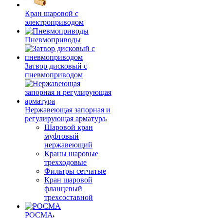
Кран шаровой с
электроприводом
Пневмоприводы
Затвор дисковый с
пневмоприводом
Нержавеющая запорная и
регулирующая арматура
Шаровой кран
муфтовый
нержавеющий
Краны шаровые
трехходовые
Фильтры сетчатые
Кран шаровой
фланцевый
трехсоставной
РОСМА