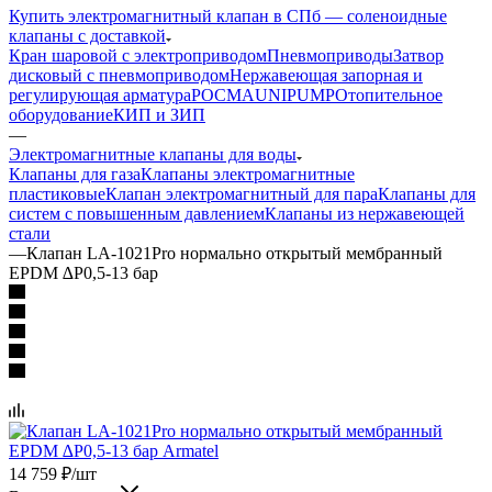
Купить электромагнитный клапан в СПб — соленоидные
клапаны с доставкой
Кран шаровой с электроприводом
Пневмоприводы
Затвор
дисковый с пневмоприводом
Нержавеющая запорная и
регулирующая арматура
РОСМА
UNIPUMP
Отопительное
оборудование
КИП и ЗИП
—
Электромагнитные клапаны для воды
Клапаны для газа
Клапаны электромагнитные
пластиковые
Клапан электромагнитный для пара
Клапаны для
систем с повышенным давлением
Клапаны из нержавеющей
стали
—
Клапан LA-1021Pro нормально открытый мембранный
EPDM ∆P0,5-13 бар
14 759
₽
/шт