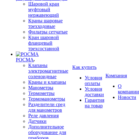
Шаровой кран
муфтовый
нержавеющий
Краны шаровые
трехходовые
Фильтры сетчатые
Кран шаровой
фланцевый
трехсоставной
РОСМА
Клапаны
Как купить
электромагнитные
Компания
соленоидные
Условия
Краны и клапаны
оплаты
О
Манометры
Условия
компании
Термометры
доставки
Новости
Термоманометры
Гарантия
Разделители сред
на товар
для манометров
Реле давления
Датчики
Дополнительное
оборудование для
приборов