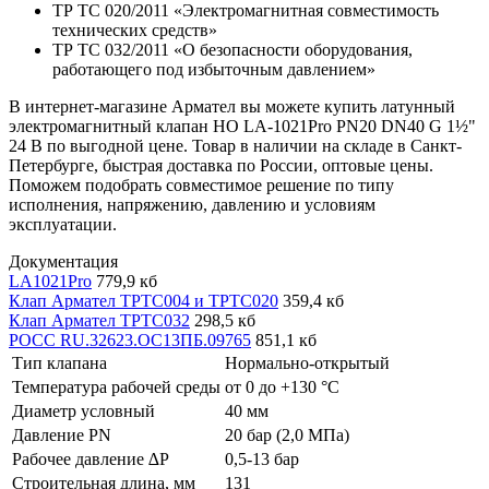
ТР ТС 020/2011 «Электромагнитная совместимость
технических средств»
ТР ТС 032/2011 «О безопасности оборудования,
работающего под избыточным давлением»
В интернет-магазине Армател вы можете купить латунный
электромагнитный клапан НО LA-1021Pro PN20 DN40 G 1½"
24 В по выгодной цене. Товар в наличии на складе в Санкт-
Петербурге, быстрая доставка по России, оптовые цены.
Поможем подобрать совместимое решение по типу
исполнения, напряжению, давлению и условиям
эксплуатации.
Документация
LA1021Pro
779,9 кб
Клап Армател ТРТС004 и ТРТС020
359,4 кб
Клап Армател ТРТС032
298,5 кб
РОСС RU.32623.ОС13ПБ.09765
851,1 кб
Тип клапана
Нормально-открытый
Температура рабочей среды
от 0 до +130 °С
Диаметр условный
40 мм
Давление PN
20 бар (2,0 МПа)
Рабочее давление ∆P
0,5-13 бар
Строительная длина, мм
131