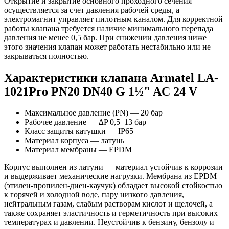
Открытие и закрытие основного проходного сечения
осуществляется за счет давления рабочей среды, а
электромагнит управляет пилотным каналом. Для корректной
работы клапана требуется наличие минимального перепада
давления не менее 0,5 бар. При снижении давления ниже
этого значения клапан может работать нестабильно или не
закрываться полностью.
Характеристики клапана Armatel LA-
1021Pro PN20 DN40 G 1½" AC 24 V
Максимальное давление (PN) — 20 бар
Рабочее давление — ∆P 0,5–13 бар
Класс защиты катушки — IP65
Материал корпуса — латунь
Материал мембраны — EPDM
Корпус выполнен из латуни — материал устойчив к коррозии
и выдерживает механические нагрузки. Мембрана из EPDM
(этилен-пропилен-диен-каучук) обладает высокой стойкостью
к горячей и холодной воде, пару низкого давления,
нейтральным газам, слабым растворам кислот и щелочей, а
также сохраняет эластичность и герметичность при высоких
температурах и давлении. Неустойчив к бензину, бензолу и