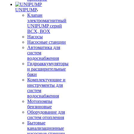
UNIPUMP
Клапан
электромагнитный
UNIPUMP серий
BCX, BOX
Насосы
Насосные станции
Автоматика для
систем
водоснабжения
Гидроаккумуляторы
и расширительные
баки
Комплектующие и
инструменты для
систем
водоснабжения
Мотопомпы
бензиновые
Оборудование для
систем отопления
Бытовые
канализационные
насосные станции