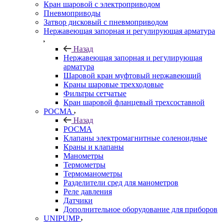
Кран шаровой с электроприводом
Пневмоприводы
Затвор дисковый с пневмоприводом
Нержавеющая запорная и регулирующая арматура
Назад
Нержавеющая запорная и регулирующая
арматура
Шаровой кран муфтовый нержавеющий
Краны шаровые трехходовые
Фильтры сетчатые
Кран шаровой фланцевый трехсоставной
РОСМА
Назад
РОСМА
Клапаны электромагнитные соленоидные
Краны и клапаны
Манометры
Термометры
Термоманометры
Разделители сред для манометров
Реле давления
Датчики
Дополнительное оборудование для приборов
UNIPUMP