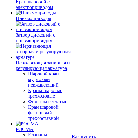
Кран шаровой с
электроприводом
Пневмоприводы
Затвор дисковый с
пневмоприводом
Нержавеющая запорная и
регулирующая арматура
Шаровой кран
муфтовый
нержавеющий
Краны шаровые
трехходовые
Фильтры сетчатые
Кран шаровой
фланцевый
трехсоставной
РОСМА
Клапаны
Как купить