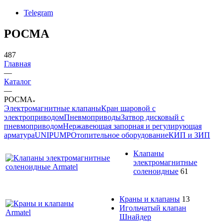
Telegram
РОСМА
487
Главная
—
Каталог
—
РОСМА
Электромагнитные клапаны
Кран шаровой с
электроприводом
Пневмоприводы
Затвор дисковый с
пневмоприводом
Нержавеющая запорная и регулирующая
арматура
UNIPUMP
Отопительное оборудование
КИП и ЗИП
Клапаны
электромагнитные
соленоидные
61
Краны и клапаны
13
Игольчатый клапан
Шнайдер