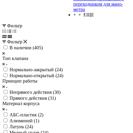
пере­ход­ни­ком для ма­но­
мет­ра
+ + ЕЩЕ
Фильтр
Фильтр
В наличии (
405
)
Тип клапана
Нормально-закрытый (
24
)
Нормально-открытый (
24
)
Принцип работы
Непрямого действия (
30
)
Прямого действия (
31
)
Материал корпуса
АБС-пластик (
2
)
Алюминий (
1
)
Латунь (
24
)
Медный сплав (
24
)