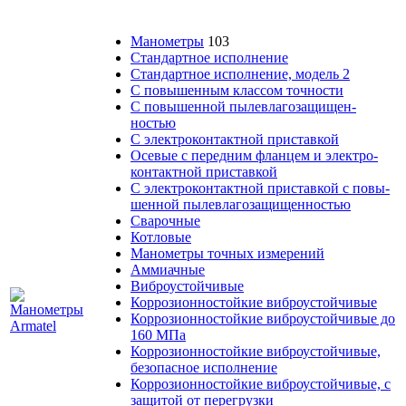
Манометры
103
Стандартное исполнение
Стандартное исполнение, модель 2
С по­вы­шен­ным клас­сом точности
С по­вы­шен­ной пы­ле­вла­го­защи­щен­
ностью
С элек­тро­кон­такт­ной при­став­кой
Осе­вые с пе­ред­ним флан­цем и элек­тро­
кон­такт­ной приставкой
С элек­тро­контакт­ной при­став­кой с по­вы­
шен­ной пыле­вла­го­за­щи­щен­ностью
Сварочные
Котловые
Манометры точ­ных изме­ре­ний
Аммиачные
Виб­ро­ус­той­чи­вые
Кор­ро­зи­он­но­стой­кие виб­ро­ус­той­чи­вые
Кор­ро­зи­он­но­стой­кие виб­ро­ус­той­чи­вые до
160 МПа
Кор­ро­зи­он­но­стой­кие виб­ро­ус­той­чи­вые,
бе­зо­пас­ное ис­пол­не­ние
Кор­ро­зи­он­но­стой­кие виб­ро­ус­той­чи­вые, с
за­щи­той от пе­ре­груз­ки