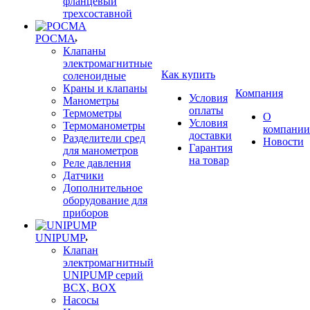
фланцевый
трехсоставной
РОСМА
Клапаны
электромагнитные
Как купить
соленоидные
Краны и клапаны
Компания
Условия
Манометры
оплаты
Термометры
О
Условия
Термоманометры
компании
доставки
Разделители сред
Новости
Гарантия
для манометров
на товар
Реле давления
Датчики
Дополнительное
оборудование для
приборов
UNIPUMP
Клапан
электромагнитный
UNIPUMP серий
BCX, BOX
Насосы