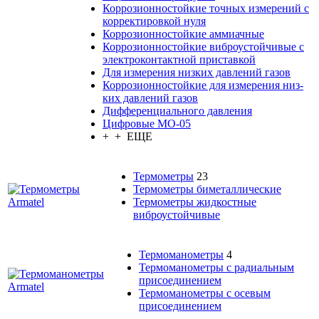
Кор­ро­зи­он­но­стой­кие точ­ных изме­ре­ний с
кор­рек­ти­ров­кой нуля
Кор­ро­зи­он­но­стой­кие ам­ми­ач­ные
Кор­ро­зи­он­но­стой­кие виб­ро­ус­той­чи­вые с
элек­тро­кон­такт­ной при­став­кой
Для изме­ре­ния низ­ких дав­ле­ний га­зов
Кор­ро­зи­он­но­стой­кие для изме­ре­ния низ­
ких дав­ле­ний га­зов
Диф­фе­рен­ци­аль­но­го дав­ле­ния
Циф­ро­вые МО-05
+ + ЕЩЕ
Термометры
23
Термометры биметаллические
Термометры жидкостные
виброустойчивые
Термоманометры
4
Термоманометры с радиальным
присоединением
Термоманометры с осевым
присоединением