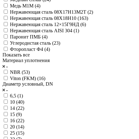
Медь М1М (
4
)
Нержавеющая сталь 08Х17Н13М2Т (
2
)
Нержавеющая сталь 08Х18Н10 (
163
)
Нержавеющая сталь 12×15Г9НД (
6
)
Нержавеющая сталь AISI 304 (
1
)
Паронит ПМБ (
4
)
Углеродистая сталь (
23
)
Фторопласт Ф4 (
4
)
Показать все
Материал уплотнения
NBR (
53
)
Viton (FKM) (
16
)
Диаметр условный, DN
6,5 (
1
)
10 (
40
)
14 (
22
)
15 (
9
)
16 (
22
)
20 (
14
)
25 (
15
)