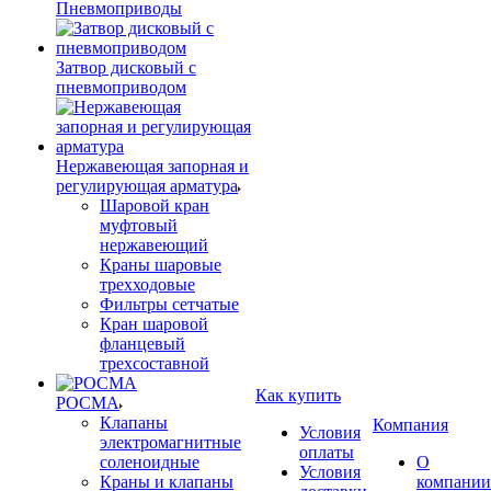
Пневмоприводы
Затвор дисковый с
пневмоприводом
Нержавеющая запорная и
регулирующая арматура
Шаровой кран
муфтовый
нержавеющий
Краны шаровые
трехходовые
Фильтры сетчатые
Кран шаровой
фланцевый
трехсоставной
Как купить
РОСМА
Клапаны
Компания
Условия
электромагнитные
оплаты
соленоидные
О
Условия
Краны и клапаны
компании