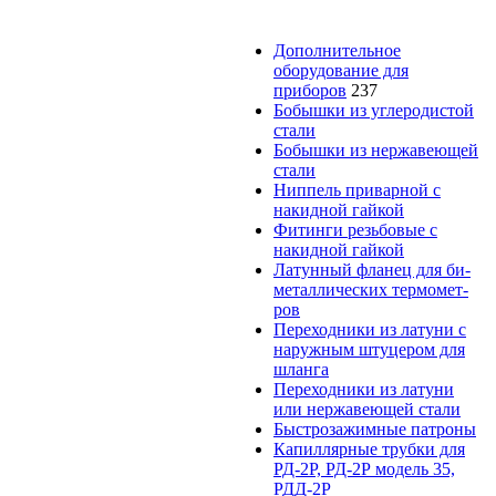
Дополнительное
оборудование для
приборов
237
Бобышки из уг­ле­ро­дис­той
стали
Бобышки из нер­жа­вею­щей
стали
Ниппель при­вар­ной с
накидной гайкой
Фитинги резьбовые с
накидной гайкой
Латунный фла­нец для би­
ме­тал­ли­чес­ких тер­мо­мет­
ров
Переходники из ла­ту­ни с
на­руж­ным шту­це­ром для
шлан­га
Переходники из ла­ту­ни
или нер­жа­вею­щей стали
Быстрозажимные патроны
Капиллярные трубки для
РД-2Р, РД-2Р модель 35,
РДД-2Р