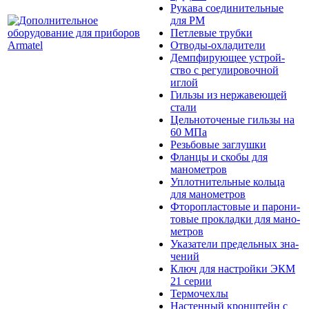
Рукава сое­ди­ни­тель­ные
для РМ
Петлевые трубки
Отводы-охладители
Демпфи­рую­щее устрой­
ство с ре­гу­ли­ро­воч­ной
иглой
Гильзы из нер­жа­вею­щей
стали
Цельноточеные гильзы на
60 МПа
Резьбовые заглушки
Фланцы и скобы для
манометров
Уплотнительные коль­ца
для ма­но­мет­ров
Фторопласто­вые и паро­ни­
то­вые про­кладки для ма­но­
мет­ров
Указатели пре­дель­ных зна­
че­ний
Ключ для на­строй­ки ЭКМ
21 серии
Термочехлы
Настен­ный крон­штейн с