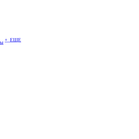
+ ЕЩЕ
ты