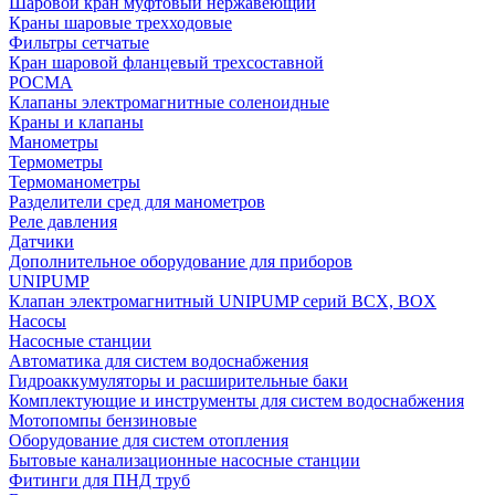
Шаровой кран муфтовый нержавеющий
Краны шаровые трехходовые
Фильтры сетчатые
Кран шаровой фланцевый трехсоставной
РОСМА
Клапаны электромагнитные соленоидные
Краны и клапаны
Манометры
Термометры
Термоманометры
Разделители сред для манометров
Реле давления
Датчики
Дополнительное оборудование для приборов
UNIPUMP
Клапан электромагнитный UNIPUMP серий BCX, BOX
Насосы
Насосные станции
Автоматика для систем водоснабжения
Гидроаккумуляторы и расширительные баки
Комплектующие и инструменты для систем водоснабжения
Мотопомпы бензиновые
Оборудование для систем отопления
Бытовые канализационные насосные станции
Фитинги для ПНД труб